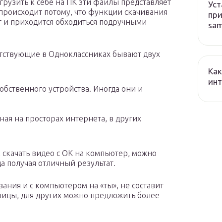
грузить к себе на ПК эти файлы представляет
Уст
 происходит потому, что функции скачивания
при
т и приходится обходиться подручными
sa
сутствующие в Одноклассниках бывают двух
Как
ин
обственного устройства. Иногда они и
ая на просторах интернета, в других
 скачать видео с ОК на компьютер, можно
да получая отличный результат.
ания и с компьютером на «ты», не составит
аницы, для других можно предложить более