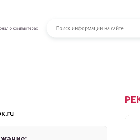
рнал о компьютерах
РЕ
к.ru
жание: