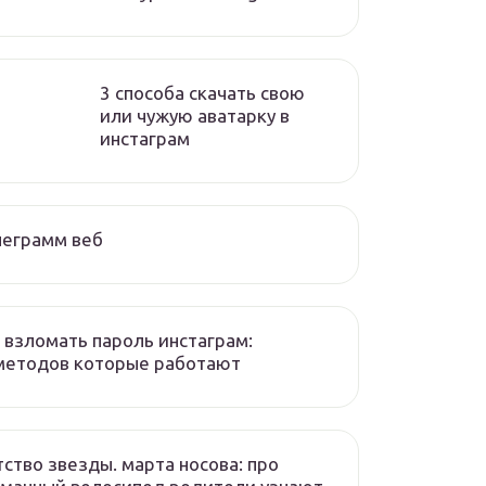
3 способа скачать свою
или чужую аватарку в
инстаграм
леграмм веб
 взломать пароль инстаграм:
методов которые работают
ство звезды. марта носова: про