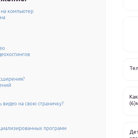
в на компьютер
на
eo
деохостингов
Те
асширения?
жений
Как
(6)
 видео на свою страничку?
ециализированных программ
Дет