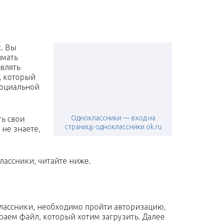
х. Вы
имать
авлять
, который
социальной
Одноклассники — вход на
ть свои
страницу одноклассники ok.ru
не знаете,
лассники, читайте ниже.
лассники, необходимо пройти авторизацию,
ираем файл, который хотим загрузить. Далее