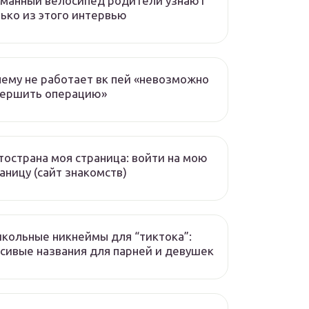
манный велосипед родители узнают
ько из этого интервью
ему не работает вк пей «невозможно
вершить операцию»
острана моя страница: войти на мою
аницу (сайт знакомств)
кольные никнеймы для “тиктока”:
сивые названия для парней и девушек