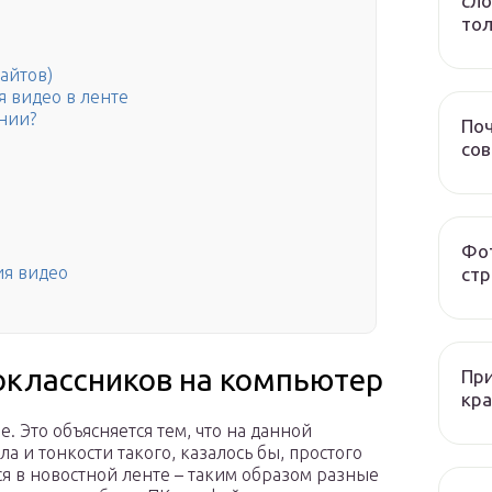
сло
тол
айтов)
я видео в ленте
ении?
Поч
со
Фот
ия видео
стр
ноклассников на компьютер
При
кра
. Это объясняется тем, что на данной
 и тонкости такого, казалось бы, простого
я в новостной ленте – таким образом разные