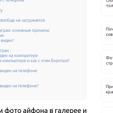
сло
м с телефона
тол
ту
 вообще не загружается
е
Поч
таграм: основные причины
со
ью
 видео?
аграм
идео на компьютере
Фот
 компьютере и как с этим бороться?
стр
 видео на телефоне
 видео на телефоне?
При
кра
фото айфона в галерее и