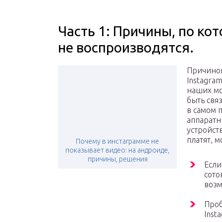
Часть 1: Причины, по ко
не воспроизводятся.
Причиной
Instagra
наших мо
быть свя
в самом 
аппаратн
устройст
платят, м
Почему в инстаграмме не
показывает видео: на андроиде,
причины, решения
Если
сото
возм
Проб
Inst