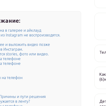
жание:
а в галерее и айклауд
из Instagram не воспроизводятся.
нее и выложить видео позже
 в Инстаграм.
Те
я stories, фото или видео.
на телефоне
на телефоне
Как
м на телефон
(6)
. Причины и пути решения
Дет
ужается в ленту?