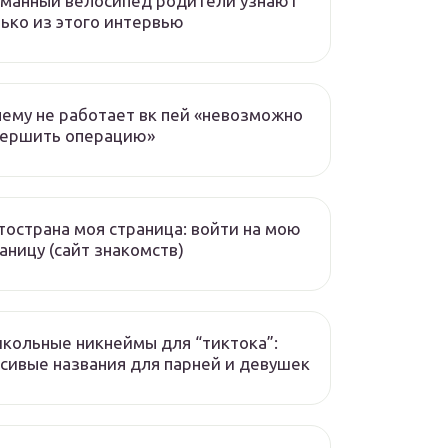
манный велосипед родители узнают
ько из этого интервью
ему не работает вк пей «невозможно
вершить операцию»
острана моя страница: войти на мою
аницу (сайт знакомств)
кольные никнеймы для “тиктока”:
сивые названия для парней и девушек