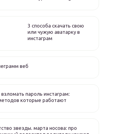
3 способа скачать свою
или чужую аватарку в
инстаграм
леграмм веб
 взломать пароль инстаграм:
методов которые работают
ство звезды. марта носова: про