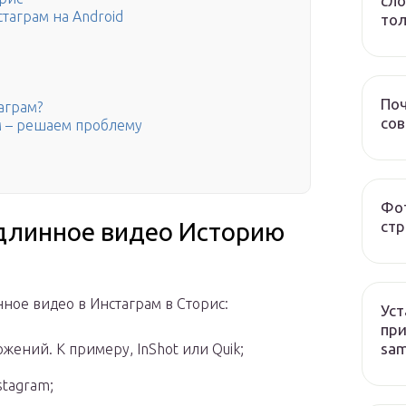
сло
таграм на Android
тол
Поч
аграм?
со
ам – решаем проблему
Фот
стр
длинное видео Историю
нное видео в Инстаграм в Сторис:
Уст
при
sa
ений. К примеру, InShot или Quik;
stagram;