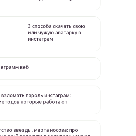
3 способа скачать свою
или чужую аватарку в
инстаграм
леграмм веб
 взломать пароль инстаграм:
методов которые работают
ство звезды. марта носова: про