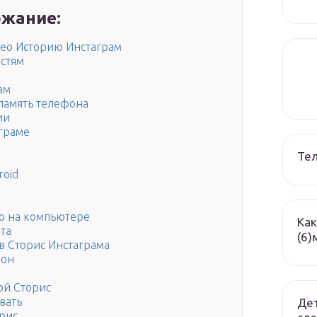
жание:
део Историю Инстаграм
астям
ам
память телефона
ии
аграме
Те
roid
о на компьютере
Как
та
(6)
в Сторис Инстаграма
фон
ой Сторис
вать
Дет
рис