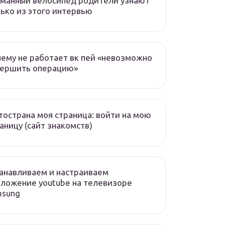
манный велосипед родители узнают
ько из этого интервью
ему не работает вк пей «невозможно
вершить операцию»
острана моя страница: войти на мою
аницу (сайт знакомств)
анавливаем и настраиваем
ложение youtube на телевизоре
msung