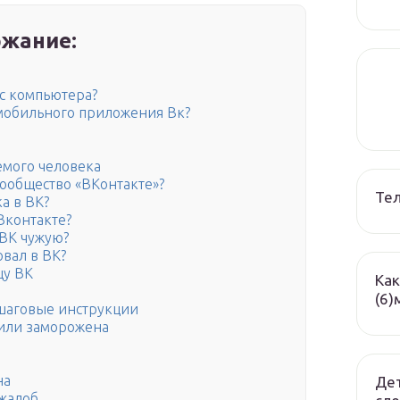
жание:
 с компьютера?
 мобильного приложения Вк?
емого человека
ообщество «ВКонтакте»?
Те
а в ВК?
Вконтакте?
 ВК чужую?
овал в ВК?
цу ВК
Как
(6)
ошаговые инструкции
 или заморожена
на
Дет
 жалоб