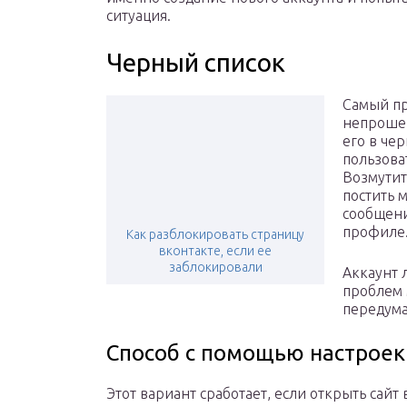
ситуация.
Черный список
Самый пр
непрошен
его в чер
пользова
Возмутит
постить 
сообщени
профиле
Как разблокировать страницу
вконтакте, если ее
заблокировали
Аккаунт 
проблем 
передума
Способ с помощью настроек
Этот вариант сработает, если открыть сай