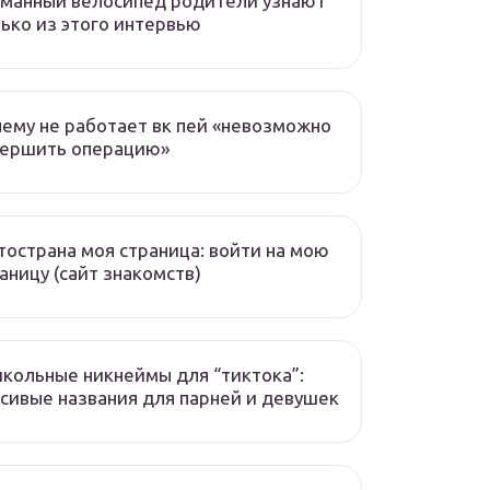
манный велосипед родители узнают
ько из этого интервью
ему не работает вк пей «невозможно
вершить операцию»
острана моя страница: войти на мою
аницу (сайт знакомств)
кольные никнеймы для “тиктока”:
сивые названия для парней и девушек