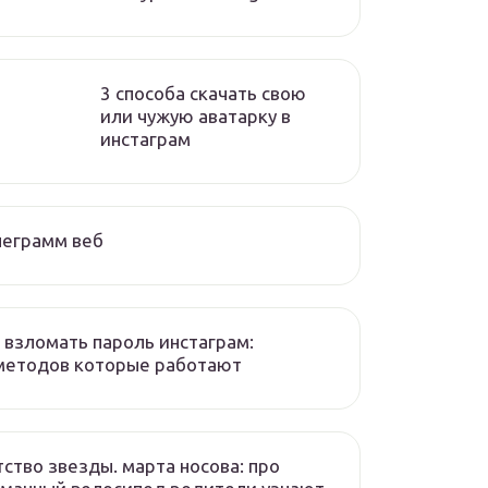
3 способа скачать свою
или чужую аватарку в
инстаграм
леграмм веб
 взломать пароль инстаграм:
методов которые работают
ство звезды. марта носова: про