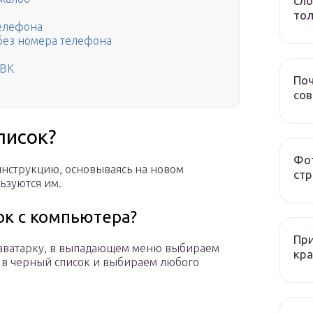
сло
тол
телефона
без номера телефона
 ВК
Поч
со
писок?
Фот
 инструкцию, основываясь на новом
стр
ьзуются им.
ок с компьютера?
При
 аватарку, в выпадающем меню выбираем
кра
 в черный список и выбираем любого