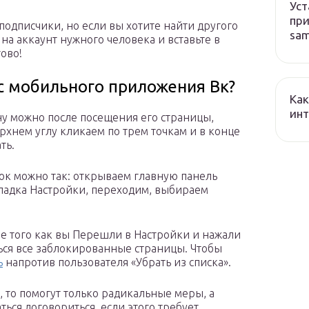
Уст
при
подписчики, но если вы хотите найти другого
sa
 на аккаунт нужного человека и вставьте в
ово!
 с мобильного приложения Вк?
Как
ин
ну можно после посещения его страницы,
ерхнем углу кликаем по трем точкам и в конце
ть.
ок можно так: открываем главную панель
кладка Настройки, переходим, выбираем
сле того как вы Перешли в Настройки и нажали
ться все заблокированные страницы. Чтобы
ь
напротив пользователя «Убрать из списка».
р, то помогут только радикальные меры, а
ься договориться, если этого требует