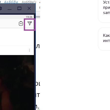
Уст
при
sa
Как
ин