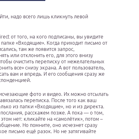
йти, надо всего лишь кликнуть левой
rect от того, на кого подписаны, вы увидите
 папке «Входящие». Когда приходит письмо от
сались, там же появится запрос,
ть или отклонить его, для этого внизу
чтобы очистить переписку от нежелательных
нить все» снизу экрана. А вот пользователь,
сать вам и впредь. И его сообщения сразу же
еспонденцией.
 исчезающие фото и видео. Их можно отсылать
авязалась переписка. После того как ваш
олько из папки «Входящие», но и из директа.
послания, расскажем позже. А пока — о том,
 этом нет: кликайте на «самолётик», потом –
бщение. Но помните, оно исчезнет сразу
акое письмо ещё разок. Но не затягивайте