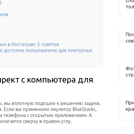
сло
t
тол
филя
Поч
со
и в Инстаграм: 5 советов
ало доступно пользователю для повторных
Фот
стр
ирект с компьютера для
При
ы, вы вплотную подошли к решению задачи,
кра
а. Если вы применили эмулятор BlueStacks,
на телефона с открытым приложением. А
лагается сверху в правом углу.