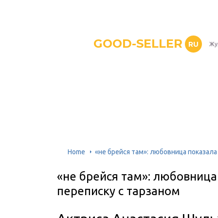
GOOD-SELLER
RU
Жу
Home
«не брейся там»: любовница показала
«не брейся там»: любовница
переписку с тарзаном