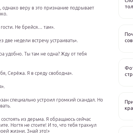
сло
тол
и, однако веру в это признание подрывает
ко.
в гости. Не брейся… там».
Поч
со
ез две недели встречу устраивать».
тра удобно. Ты там не одна? Жду от тебя
Фот
ебя, Серёжа. Я в среду свободна».
стр
я».
зан специально устроил громкий скандал. Но
При
вать.
кра
 состоять из дерьма. Я обращаюсь сейчас
те. Ногтя не стоите! И то, что тебя трахнул
оей жизни. Знай это!»