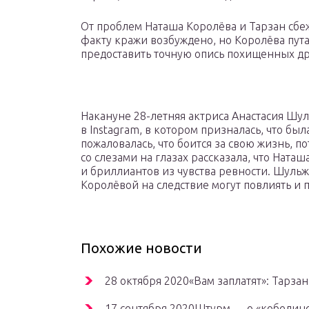
От проблем Наташа Королёва и Тарзан сбеж
факту кражи возбуждено, но Королёва пута
предоставить точную опись похищенных др
Накануне 28-летняя актриса Анастасия Ш
в Instagram, в котором призналась, что б
пожаловалась, что боится за свою жизнь, п
со слезами на глазах рассказала, что Ната
и бриллиантов из чувства ревности. Шульж
Королёвой на следствие могут повлиять и 
Похожие новости
28 октября 2020«Вам заплатят»: Тарза
17 сентября 2020Штурм — о «кобелин