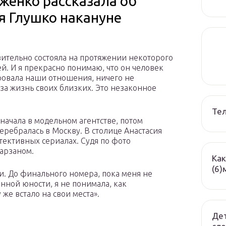
женко рассказала об
я Глушко накануне
твительно состояла на протяжении некоторого
. И я прекрасно понимаю, что он человек
ровала наши отношения, ничего не
 за жизнь своих близких. Это незаконное
Те
начала в модельном агентстве, потом
перебралась в Москву. В столице Анастасия
тективных сериалах. Судя по фото
Тарзаном.
Как
(6)
и. До финального номера, пока меня не
нной юности, я не понимала, как
же встало на свои места».
Дет