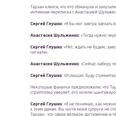
Тарзан клялся, что его обманули и запутал
интимная переписка с Анастасией Шульжен
Сергей Глушко
: «Я бы мог завтра заехать 
Анастасия Шульженко
: «Тогда нужно чер
Сергей Глушко
: «Нет, ждать не будем, зав
сигнала».
Анастасия Шульженко
: «Сейчас наберу т
Сергей Глушко
: «Услышал. Буду стремитьс
Некоторые фанатки предположили, что Тар
стриптизер уверяет: его хотели шантажиро
Сергей Глушко
: «Я не понимаю, как можно
к этим дамам. Вы ногтя моей супруги не стои
Тарзан, это самое великое достижение в тв