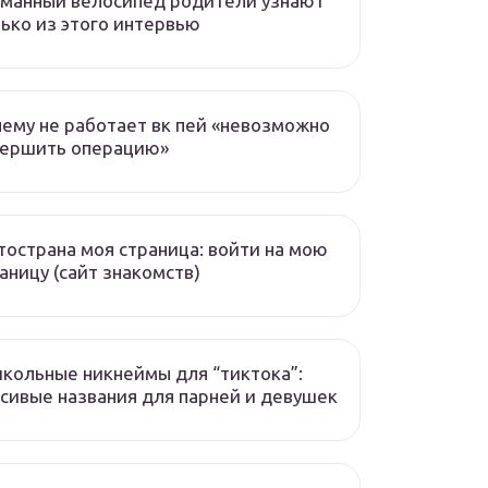
манный велосипед родители узнают
ько из этого интервью
ему не работает вк пей «невозможно
вершить операцию»
острана моя страница: войти на мою
аницу (сайт знакомств)
кольные никнеймы для “тиктока”:
сивые названия для парней и девушек