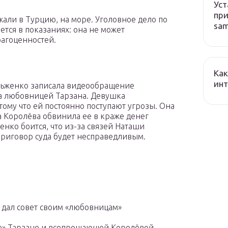
Уст
при
али в Турцию, на море. Уголовное дело по
sa
ется в показаниях: она не может
агоценностей.
Как
ин
ульженко записала видеообращение
ыла любовницей Тарзана. Девушка
отому что ей постоянно поступают угрозы. Она
ша Королёва обвинила ее в краже денег
енко боится, что из-за связей Наташи
приговор суда будет несправедливым.
н дал совет своим «любовницам»
е» Тарзане и всепрощающей Королёвой