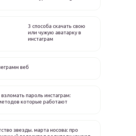
3 способа скачать свою
или чужую аватарку в
инстаграм
леграмм веб
 взломать пароль инстаграм:
методов которые работают
ство звезды. марта носова: про