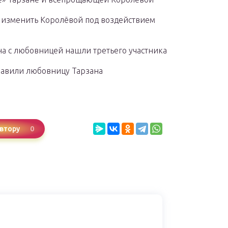
г изменить Королёвой под воздействием
на с любовницей нашли третьего участника
равили любовницу Тарзана
0
втору