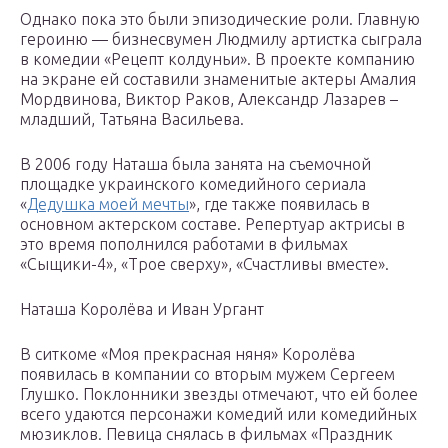
Однако пока это были эпизодические роли. Главную
героиню — бизнесвумен Людмилу артистка сыграла
в комедии «Рецепт колдуньи». В проекте компанию
на экране ей составили знаменитые актеры Амалия
Мордвинова, Виктор Раков, Александр Лазарев –
младший, Татьяна Васильева.
В 2006 году Наташа была занята на съемочной
площадке украинского комедийного сериала
«
Дедушка моей мечты
», где также появилась в
основном актерском составе. Репертуар актрисы в
это время пополнился работами в фильмах
«Сыщики-4», «Трое сверху», «Счастливы вместе».
Наташа Королёва и Иван Ургант
В ситкоме «Моя прекрасная няня» Королёва
появилась в компании со вторым мужем Сергеем
Глушко. Поклонники звезды отмечают, что ей более
всего удаются персонажи комедий или комедийных
мюзиклов. Певица снялась в фильмах «Праздник