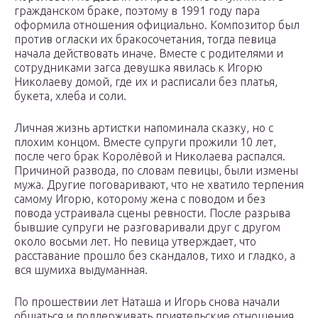
гражданском браке, поэтому в 1991 году пара
оформила отношения официально. Композитор был
против огласки их бракосочетания, тогда певица
начала действовать иначе. Вместе с родителями и
сотрудниками загса девушка явилась к Игорю
Николаеву домой, где их и расписали без платья,
букета, хлеба и соли.
Личная жизнь артистки напоминала сказку, но с
плохим концом. Вместе супруги прожили 10 лет,
после чего брак Королёвой и Николаева распался.
Причиной развода, по словам певицы, были измены
мужа. Другие поговаривают, что не хватило терпения
самому Игорю, которому жена с поводом и без
повода устраивала сцены ревности. После разрыва
бывшие супруги не разговаривали друг с другом
около восьми лет. Но певица утверждает, что
расставание прошло без скандалов, тихо и гладко, а
вся шумиха выдуманная.
По прошествии лет Наташа и Игорь снова начали
общаться и поддерживать приятельские отношения.