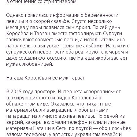
в отношения со стриптизером.
Однако появилась информация о беременности
певицы и о скорой свадьбе. Спустя несколько
месяцев у пары появился сын Архип. По сей день
Королёва и Тарзан вместе гастролируют. Супруги
записывают совместные песни, а исполнительница
параллельно выпускает сольные альбомы. На слухи о
супружеской неверности оба реагируют с юмором и
даже создали фотосессию, где Наташа якобы застает
мужа с любовницей.
Наташа Королёва и ее муж Тарзан
В 2015 году просторы Интернета «взорвались» от
шокирующих фото и видео Королёвой в
обнаженном виде. Оказалось, что пикантные
материалы были выкрадены любопытными
папарацци из личного архива певицы. По одной из
версий, хакеры взломали телефон и слили личные
материалы Наташи в Сеть, по другой — обошлось без
взлома телефона, у артистки украли сам девайс и