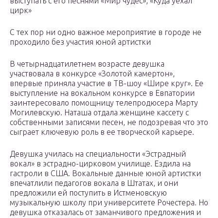
выступать с его песнями «Мир чудес», «Куда уехал
цирк»
С тех пор ни одно важное мероприятие в городе не
проходило без участия юной артистки
В четырнадцатилетнем возрасте девушка
участвовала в конкурсе «Золотой камертон»,
впервые приняла участие в ТВ-шоу «Шире круг». Ее
выступление на вокальном конкурсе в Евпатории
заинтересовало помощницу телепродюсера Марту
Могилевскую. Наташа отдала женщине кассету с
собственными записями песен, не подозревая что это
сыграет ключевую роль в ее творческой карьере.
Девушка училась на специальности «Эстрадный
вокал» в эстрадно-цирковом училище. Ездила на
гастроли в США. Вокальные данные юной артистки
впечатлили педагогов вокала в Штатах, и они
предложили ей поступить в Истменовскую
музыкальную школу при университете Рочестера. Но
девушка отказалась от заманчивого предложения и