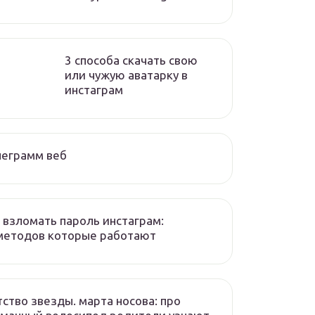
3 способа скачать свою
или чужую аватарку в
инстаграм
леграмм веб
 взломать пароль инстаграм:
методов которые работают
ство звезды. марта носова: про