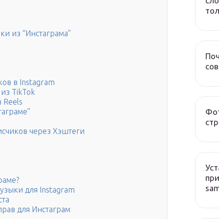
сло
тол
ки из “Инстаграма”
Поч
со
ов в Instagram
из TikTok
 Reels
Фот
таграме”
стр
исчиков через Хэштеги
Уст
при
раме?
sa
узыки для Instagram
ста
прав для Инстаграм