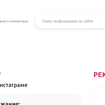
рнал о компьютерах
РЕ
е
инстаграме
жание: