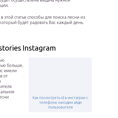
будет осуществлена выдача нужной
ции.
в этой статье способы для поиска песни из
 который будет радовать Вас каждый день.
tories Instagram
ью
тью больше,
ис имели
в от
о
рителя
кальное
есни
Как посмотреть id в инстаграм с
телефона: находим айди
пользователя