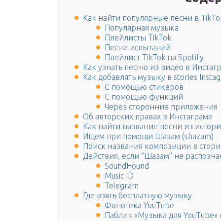
Как найти популярные песни в TikTo
Популярная музыка
Плейлисты TikTok
Песни испытаний
Плейлист TikTok на Spotify
Как узнать песню из видео в Инстаг
Как добавлять музыку в stories Insta
С помощью стикеров
С помощью функций
Через сторонние приложения
Об авторских правах в Инстаграме
Как найти название песни из истори
Ищем при помощи Шазам (shazam)
Поиск названия композиции в стори
Действия, если “Шазам” не распозн
SoundHound
Music ID
Telegram
Где взять бесплатную музыку
Фонотека YouTube
Паблик «Музыка для YouTube» 