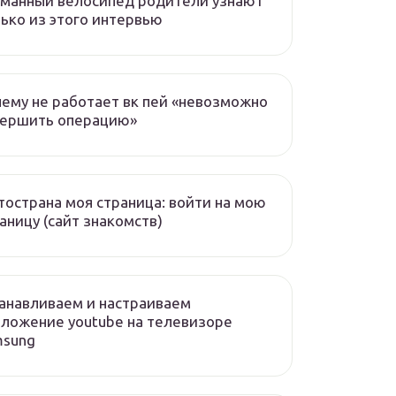
манный велосипед родители узнают
ько из этого интервью
ему не работает вк пей «невозможно
вершить операцию»
острана моя страница: войти на мою
аницу (сайт знакомств)
анавливаем и настраиваем
ложение youtube на телевизоре
msung