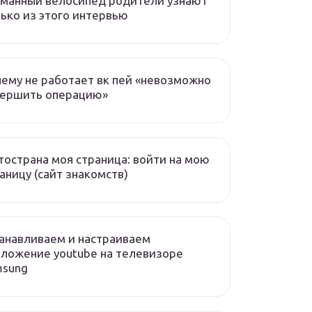
манный велосипед родители узнают
ько из этого интервью
ему не работает вк пей «невозможно
вершить операцию»
острана моя страница: войти на мою
аницу (сайт знакомств)
анавливаем и настраиваем
ложение youtube на телевизоре
msung