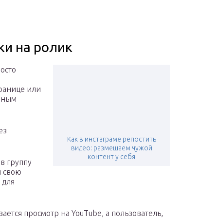
ки на ролик
росто
ранице или
анным
ез
Как в инстаграме репостить
видео: размещаем чужой
контент у себя
 в группу
и свою
 для
ается просмотр на YouTube, а пользователь,