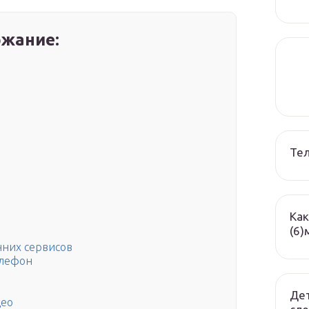
жание:
Те
Как
(6)
нних сервисов
елефон
я
Дет
део