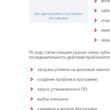
встр
сайт
Как сделать репост истории в
инстаграме
стор
имит
серв
По ходу статьи опишем разные схемы публи
последовательность действий приблизител
загрузка утилиты на дисковый накопи
создание профиля в программе;
запуск установленного ПО;
выбор киношки;
«заливка» в аккаунт Инстаграма.