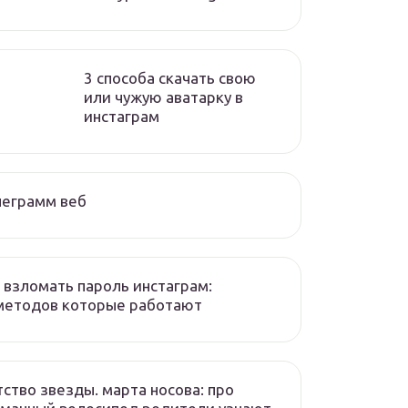
3 способа скачать свою
или чужую аватарку в
инстаграм
леграмм веб
 взломать пароль инстаграм:
методов которые работают
ство звезды. марта носова: про