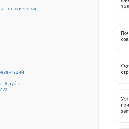
сло
тол
дготовки сторис
Поч
со
Фот
стр
резентаций
из Ютуба
nva
Уст
при
sa