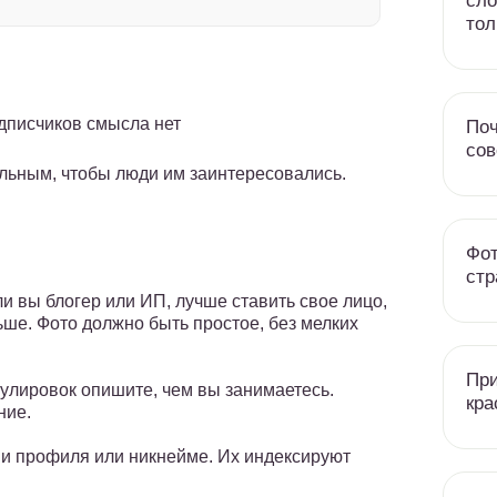
сло
тол
дписчиков смысла нет
Поч
со
льным, чтобы люди им заинтересовались.
Фот
стр
и вы блогер или ИП, лучше ставить свое лицо,
ьше. Фото должно быть простое, без мелких
При
мулировок опишите, чем вы занимаетесь.
кра
ние.
ии профиля или никнейме. Их индексируют