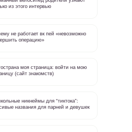
манный велосипед родители узнают
ько из этого интервью
ему не работает вк пей «невозможно
вершить операцию»
острана моя страница: войти на мою
аницу (сайт знакомств)
кольные никнеймы для “тиктока”:
сивые названия для парней и девушек