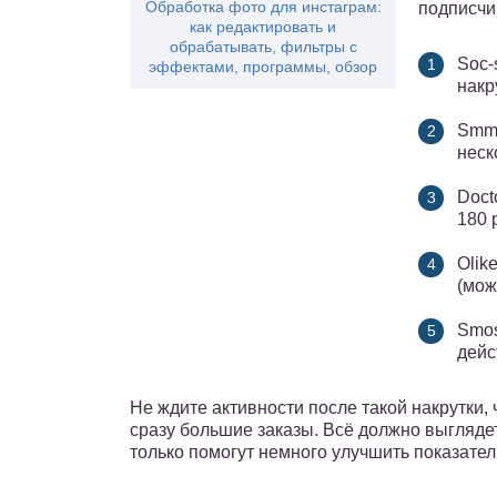
Обработка фото для инстаграм:
подписчи
как редактировать и
обрабатывать, фильтры с
Soc-
эффектами, программы, обзор
накр
Smml
неск
Doct
180 
Olik
(мож
Smos
дейс
Не ждите активности после такой накрутки, 
сразу большие заказы. Всё должно выглядет
только помогут немного улучшить показател