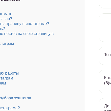
втомате
ельно?
ть страницу в инстаграме?
ль?
е постов на свою страницу в
стаграм
Тел
ах работы
Как
стаграм
(6)
рам
одбора хэштегов
Дет
нстаграме?