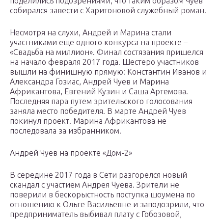
поделились подозрениями, что таким образом Чуев
собирался завести с Харитоновой служебный роман.
Несмотря на слухи, Андрей и Марина стали
участниками еще одного конкурса на проекте –
«Свадьба на миллион». Финал состязания пришелся
на начало февраля 2017 года. Шестеро участников
вышли на финишную прямую: Константин Иванов и
Александра Гозиас, Андрей Чуев и Марина
Африкантова, Евгений Кузин и Саша Артемова.
Последняя пара путем зрительского голосования
заняла место победителя. В марте Андрей Чуев
покинул проект. Марина Африкантова не
последовала за избранником.
Андрей Чуев на проекте «Дом-2»
В середине 2017 года в Сети разгорелся новый
скандал с участием Андрея Чуева. Зрители не
поверили в бескорыстность поступка шоумена по
отношению к Ольге Васильевне и заподозрили, что
предприниматель выбивал плату с Гобозовой,