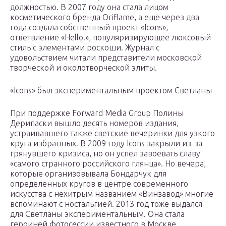
должностью. В 2007 году она стала лицом
косметического бренда Oriflame, а еще через два
года создала собственный проект «Icons»,
ответвление «Hello!», популяризирующее люксовый
стиль с элементами роскоши. Журнал с
удовольствием читали представители московской
творческой и околотворческой элиты.
«Icons» был экспериментальным проектом Светланы
При поддержке Forward Media Group Полины
Дерипаски вышло десять номеров издания,
устраивавшего также светские вечеринки для узкого
круга избранных. В 2009 году Icons закрыли из-за
грянувшего кризиса, но он успел завоевать славу
«самого странного российского глянца». Но вечера,
которые организовывала Бондарчук для
определенных кругов в центре современного
искусства с нехитрым названием «Винзавод» многие
вспоминают с ностальгией. 2013 год тоже выдался
для Светланы экспериментальным. Она стала
героиней фотосессии известного в Москве