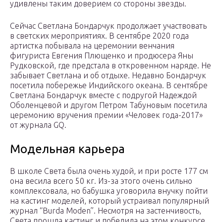
удивлены таким доверием со стороны звезды.
Сейчас Светлана Бондарчук продолжает участвовать
в светских мероприятиях. В сентябре 2020 года
артистка побывала на церемонии венчания
фигуриста Евгения Плющенко и продюсера Яны
Рудковской, где предстала в откровенном наряде. Не
забывает Светлана и об отдыхе. Недавно Бондарчук
посетила побережье Индийского океана. В сентябре
Светлана Бондарчук вместе с подругой Надеждой
Оболенцевой и другом Петром Табуновым посетила
церемонию вручения премии «Человек года-2017»
от журнала GQ.
Модельная карьера
В школе Света была очень худой, и при росте 177 см
она весила всего 50 кг. Из-за этого очень сильно
комплексовала, но бабушка уговорила внучку пойти
на кастинг моделей, который устраивал популярный
журнал “Burda Moden”. Несмотря на застенчивость,
Света прошла кастинг и победила на этом конкурсе.