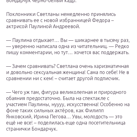
Бондарчук черно-белый кадр.
Поклонники Светланы немедленно принялись
сравнивать ее с новой избранницей Федора –
актрисой Паулиной Андреевой.
— Паулина отдыхает… Вы — шикарнее в тысячу раз,
— уверенно написала одна из читательниц. — Редко
пишу комментарии, но тут… хочется вас поддержать.
— Зачем сравнивать? Светлана очень харизматичная
и довольно сексуальная женщина! Сама по себе! Не в
сравнении ни с кем! – считает другой подписчик.
— Чего уж там, фигура великолепная и природного
обаяния предостаточно. Была на спектакле с
участием Паулины, нуууу, искусственна! Особенно на
фоне таких сильных актёров, как Филипп
Янковский, Ирина Пегова… Увы, молодость — это
ещё не все! – поделилась еще одна посетительница
странички Бондарчук.