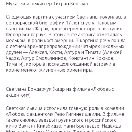
Мукасей и режиссер Тигран Кеосаян.
Следующая картина с участием Светланы появилась в
ее творческой биографии 17 лет спустя. Таковым
стал фильм «Жара», продюсером которого выступил
Федор Бондарчук. В этой ленте актриса отметилась
мельком, в роли костюмерши. В картине речь пошла
о летнем времяпрепровождении четырех школьных
друзей — Алексея, Кости, Артура и Тимати (Алексей
Чадов, Артур Смольянинов, Константин Крюков,
Тимати), которые после долгожданной встречи в
корне меняют жизненные ориентиры.
Светлана Бондарчук (кадр из фильма «Любовь с
акцентом»)
Светская львица исполнила главную роль в комедии
«Любовь с акцентом» Резо Гигинеишвили. В фильме
также снялись звезды грузинского и российского
кино Вахтанг Кикабидзе, Нани Брегвадзе, Надежда
Михалкова, Анна Михалкова, Филипп Янковский.