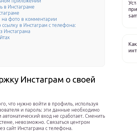
льном приложении
Уст
ь в Инстаграме
при
стаграме
sa
а на фото в комментарии
ю ссылку в Инстаграм с телефона:
из Инстаграма
йтах
Как
ин
ржку Инстаграм о своей
ого, что нужно войти в профиль, используя
зователя и пароль: эти данные необходимо
и автоматический вход не сработает. Сменить
стеме, невозможно. Связаться центром
ез сайт Инстаграма с телефона.