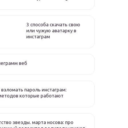
3 способа скачать свою
или чужую аватарку в
инстаграм
леграмм веб
 взломать пароль инстаграм:
методов которые работают
ство звезды. марта носова: про