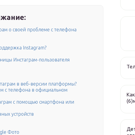
жание:
рам о своей проблеме с телефона
оддержка Instagram?
раницы Инстаграм-пользователя
Те
нстаграм в веб-версии платформы?
рам с телефона в официальном
Как
(6)
таграм с помощью смартфона или
зных устройств
Дет
gle Фото