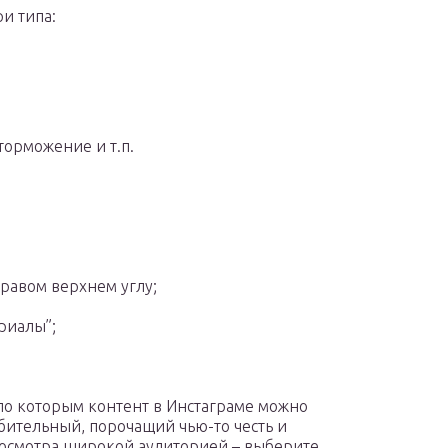
и типа:
;
торможение и т.п.
правом верхнем углу;
риалы”;
 по которым контент в Инстаграме можно
ительный, порочащий чью-то честь и
росмотра широкой аудиторией – выберите