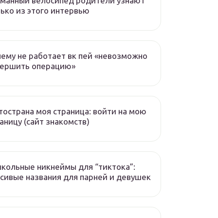
манный велосипед родители узнают
ько из этого интервью
ему не работает вк пей «невозможно
вершить операцию»
острана моя страница: войти на мою
аницу (сайт знакомств)
кольные никнеймы для “тиктока”:
сивые названия для парней и девушек