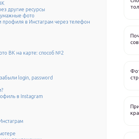
сло
ВК
тол
рез другие ресурсы
 бумажные фото
и профиля в Инстаграм через телефон
Поч
со
то ВК на карте: способ №2
Фот
стр
забыли login, password
и?
офиль в Instagram
При
кра
 Инстаграм
ьютере