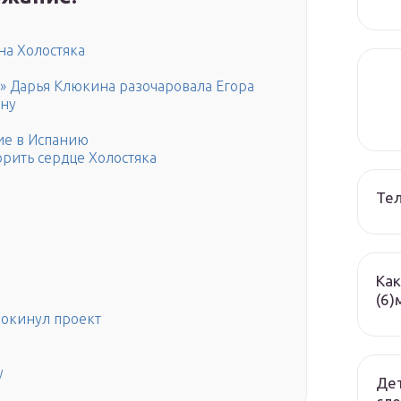
на Холостяка
к» Дарья Клюкина разочаровала Егора
ину
вие в Испанию
орить сердце Холостяка
Те
Как
(6)
покинул проект
у
Дет