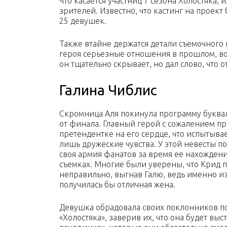
Что касается участниц 7 сезона Холостяка,
зрителей. Известно, что кастинг на проек
25 девушек.
Также втайне держатся детали съемочного п
героя серьезные отношения в прошлом, во
он тщательно скрывает, но дал слово, что 
Галина Чиблис
Скромница Аля покинула программу буква
от финала. Главный герой с сожалением п
претендентке на его сердце, что испытывае
лишь дружеские чувства. У этой невесты п
своя армия фанатов за время ее нахождени
съемках. Многие были уверены, что Крид 
неправильно, выгнав Галю, ведь именно и
получилась бы отличная жена.
Девушка обрадовала своих поклонников п
«Холостяка», заверив их, что она будет вы