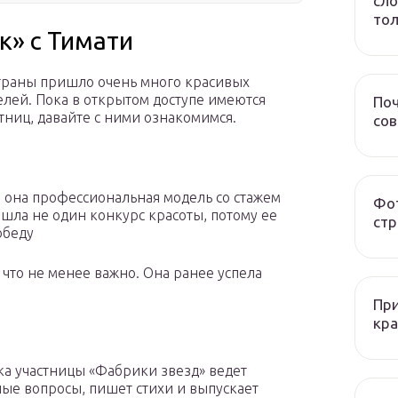
сло
тол
к» с Тимати
страны пришло очень много красивых
елей. Пока в открытом доступе имеются
Поч
тниц, давайте с ними ознакомимся.
со
 она профессиональная модель со стажем
Фот
шла не один конкурс красоты, потому ее
стр
обеду
что не менее важно. Она ранее успела
При
кра
ка участницы «Фабрики звезд» ведет
ные вопросы, пишет стихи и выпускает