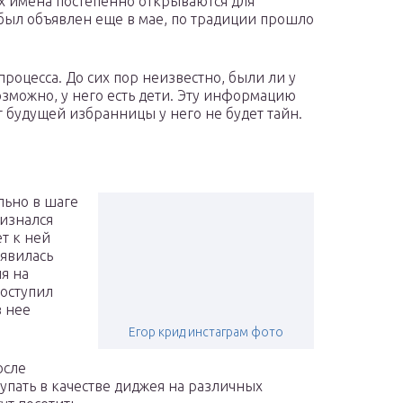
 их имена постепенно открываются для
т был объявлен еще в мае, по традиции прошло
роцесса. До сих пор неизвестно, были ли у
зможно, у него есть дети. Эту информацию
от будущей избранницы у него не будет тайн.
льно в шаге
ризнался
т к ней
оявилась
я на
поступил
з нее
Егор крид инстаграм фото
осле
ступать в качестве диджея на различных