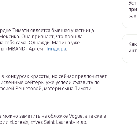
Уст
при
sa
рдце Тимати является бывшая участница
Мексика. Она признает, что прошла
ла себя сама. Однажды Марина уже
Как
уппы «MBAND» Артем
Пиндюра
.
ин
 в конкурсах красоты, но сейчас предпочитает
численные хейтеры уже успели съязвить по
тасией Решетовой, матери сына Тимати.
е можно заметить на обложке Vogue, а также в
«L’oreal», «Yves Saint Laurent» и др.