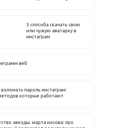
3 способа скачать свою
или чужую аватарку в
инстаграм
леграмм веб
 взломать пароль инстаграм:
методов которые работают
ство звезды. марта носова: про