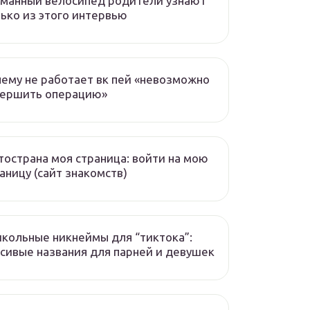
манный велосипед родители узнают
ько из этого интервью
ему не работает вк пей «невозможно
вершить операцию»
острана моя страница: войти на мою
аницу (сайт знакомств)
кольные никнеймы для “тиктока”:
сивые названия для парней и девушек