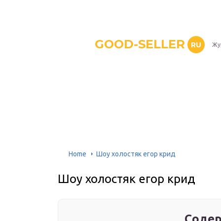
GOOD-SELLER
RU
Жу
Home
Шоу холостяк егор крид
Шоу холостяк егор крид
Содер