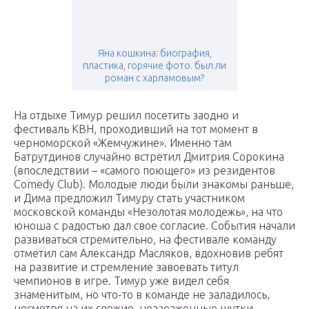
Яна кошкина: биография,
пластика, горячие фото. был ли
роман с харламовым?
На отдыхе Тимур решил посетить заодно и
фестиваль КВН, проходивший на тот момент в
черноморской «Жемчужине». Именно там
Батрутдинов случайно встретил Дмитрия Сорокина
(впоследствии – «самого поющего» из резидентов
Comedy Club). Молодые люди были знакомы раньше,
и Дима предложил Тимуру стать участником
московской команды «Незолотая молодежь», на что
юноша с радостью дал свое согласие. События начали
развиваться стремительно, на фестивале команду
отметил сам Александр Масляков, вдохновив ребят
на развитие и стремление завоевать титул
чемпионов в игре. Тимур уже видел себя
знаменитым, но что-то в команде не заладилось,
несмотря на их свежие, незаезженные шутки.