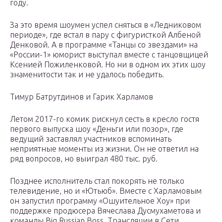
году.
За это время шоумен успел сняться в «Ледниковом
периоде», где встал в пару с фигуристкой Албеной
Денковой. А в программе «Танцы со звездами» на
«России-1» юморист выступал вместе с танцовщицей
Ксенией Пожиленковой. Но ни в одном их этих шоу
знаменитости так и не удалось победить.
Тимур Батрутдинов и Гарик Харламов
Летом 2017-го комик рискнул сесть в кресло гостя
первого выпуска шоу «Деньги или позор», где
ведущий заставлял участников вспоминать
неприятные моменты из жизни. Он не ответил на
ряд вопросов, но выиграл 480 тыс. руб.
Позднее исполнитель стал покорять не только
телевидение, но и «Ютьюб». Вместе с Харламовым
он запустил программу «Ошуительное Хоу» при
поддержке продюсера Вячеслава Дусмухаметова и
команды Big Russian Boss. Трансляции в Сети