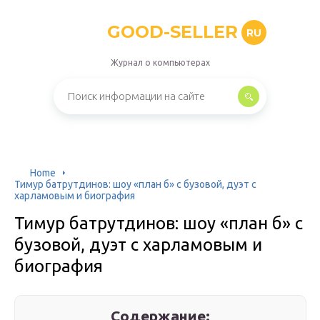
GOOD-SELLER
RU
Журнал о компьютерах
Home
Тимур батрутдинов: шоу «план б» с бузовой, дуэт с
харламовым и биография
Тимур батрутдинов: шоу «план б» с
бузовой, дуэт с харламовым и
биография
Содержание: