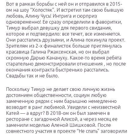
Вот в рамках борьбы с ней он и отправился в 2015-
ом на шоу “Холостяк”. И встретил там свою бывшую
любовь, Алину Чусь! Интрига и сюрприз
одновременно! Ее сразу определили в фаворитки,
Тимур выбрал девушку для первого свидания,
которое и подтвердило: все течет, все изменяется.
Они расстались друзьями, и Алина покинула проект.
Зрителям из 2-х финалисток больше приглянулась
красавица Галина Ржаксенская, но он выбрал
скромную Дарью Канануху. Какое-то время ребята
старательно демонстрировали отношения , но после
окончания контракта быстренько расстались.
Свадьбы так и не было.
Поскольку Тимур не делает свою личную жизнь
достоянием общественности, социум любую
замеченную рядом с ним барышню немедленно
возводит в ранг любимой. Увидели с неизвестной
Катей — а вдруг? В 2018-ом он был замечен в
ресторане с загадочной Алисой, а через месяц ее
заменили моделью Аленой Шишковой. После
совместного участия в проекте “Не спать” заговорили