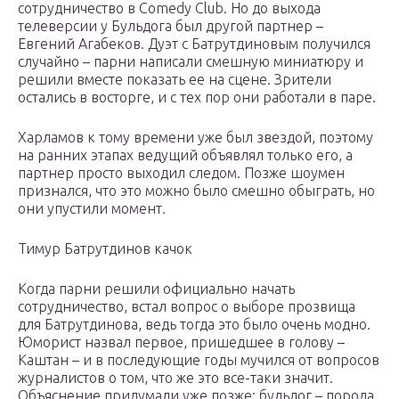
сотрудничество в Comedy Club. Но до выхода
телеверсии у Бульдога был другой партнер –
Евгений Агабеков. Дуэт с Батрутдиновым получился
случайно – парни написали смешную миниатюру и
решили вместе показать ее на сцене. Зрители
остались в восторге, и с тех пор они работали в паре.
Харламов к тому времени уже был звездой, поэтому
на ранних этапах ведущий объявлял только его, а
партнер просто выходил следом. Позже шоумен
признался, что это можно было смешно обыграть, но
они упустили момент.
Тимур Батрутдинов качок
Когда парни решили официально начать
сотрудничество, встал вопрос о выборе прозвища
для Батрутдинова, ведь тогда это было очень модно.
Юморист назвал первое, пришедшее в голову –
Каштан – и в последующие годы мучился от вопросов
журналистов о том, что же это все-таки значит.
Объяснение придумали уже позже: бульдог – порода