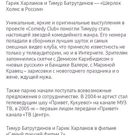
Гарик Харламов и Тимур Батрутдинов — «Шерлок
Холмс в России»
Уникальные, яркие и оригинальные выступления в
проекте «Comedy Club» помогли Тимуру стать
настоящей звездой комедийного жанра. Его номера
попадали в сборники лучших шуток и самых
смешных видео клуба, что принесло известность не
только у телеаудитории, но и в Интернете. Зрителям
запомнились скетчи с Демисом Карибидисом о
«новых русских» и банщике Валере, с Мариной
Кравец – зарисовки с новогоднего праздника и о
жене, ждущей мужа.
Также парню начали поступать всевозможные
предложения о сотрудничестве. В 2004-м артист стал
телеведущим шоу «Привет, Кукуево!» на канале МУЗ
ТВ, в 2005-м – первым лицом передачи «Привет»
канала «ТВ Центр».
Тимур Батрутдинов и Гарик Харламов в фильме
«Самый лучший фильм 2»