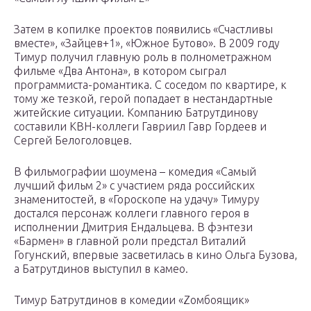
Затем в копилке проектов появились «Счастливы
вместе», «Зайцев+1», «Южное Бутово». В 2009 году
Тимур получил главную роль в полнометражном
фильме «Два Антона», в котором сыграл
программиста-романтика. С соседом по квартире, к
тому же тезкой, герой попадает в нестандартные
житейские ситуации. Компанию Батрутдинову
составили КВН-коллеги Гавриил Гавр Гордеев и
Сергей Белоголовцев.
В фильмографии шоумена – комедия «Самый
лучший фильм 2» с участием ряда российских
знаменитостей, в «Гороскопе на удачу» Тимуру
достался персонаж коллеги главного героя в
исполнении Дмитрия Ендальцева. В фэнтези
«Бармен» в главной роли предстал Виталий
Гогунский, впервые засветилась в кино Ольга Бузова,
а Батрутдинов выступил в камео.
Тимур Батрутдинов в комедии «Zомбоящик»