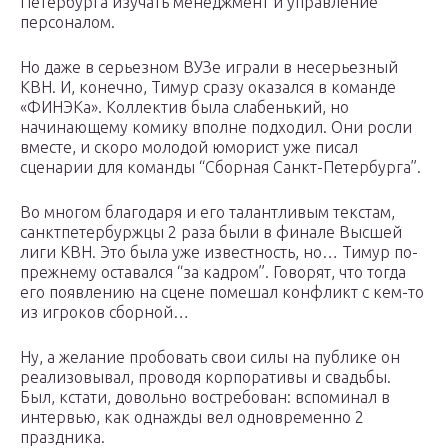
Петербурга изучать менеджмент и управление
персоналом.
Но даже в серьезном ВУЗе играли в несерьезный
КВН. И, конечно, Тимур сразу оказался в команде
«ФИНЭКа». Коллектив была слабенький, но
начинающему комику вполне подходил. Они росли
вместе, и скоро молодой юморист уже писал
сценарии для команды “Сборная Санкт-Петербурга”.
Во многом благодаря и его талантливым текстам,
санктпетербуржцы 2 раза были в финале Высшей
лиги КВН. Это была уже известность, но… Тимур по-
прежнему оставался “за кадром”. Говорят, что тогда
его появлению на сцене помешал конфликт с кем-то
из игроков сборной…
Ну, а желание пробовать свои силы на публике он
реализовывал, проводя корпоративы и свадьбы.
Был, кстати, довольно востребован: вспоминал в
интервью, как однажды вел одновременно 2
праздника.