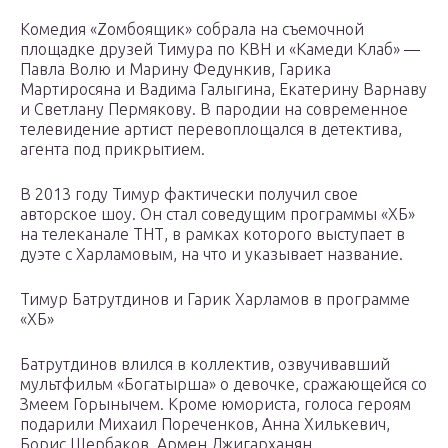
Комедия «Zомбоящик» собрала на съемочной
площадке друзей Тимура по КВН и «Камеди Клаб» —
Павла Волю и Марину Федункив, Гарика
Мартиросяна и Вадима Галыгина, Екатерину Варнаву
и Светлану Пермякову. В пародии на современное
телевидение артист перевоплощался в детектива,
агента под прикрытием.
В 2013 году Тимур фактически получил свое
авторское шоу. Он стал соведущим программы «ХБ»
на телеканале ТНТ, в рамках которого выступает в
дуэте с Харламовым, на что и указывает название.
Тимур Батрутдинов и Гарик Харламов в программе
«ХБ»
Батрутдинов влился в коллектив, озвучивавший
мультфильм «Богатырша» о девочке, сражающейся со
Змеем Горынычем. Кроме юмориста, голоса героям
подарили Михаил Пореченков, Анна Хилькевич,
Борис Щербаков, Армен Джигарханян.