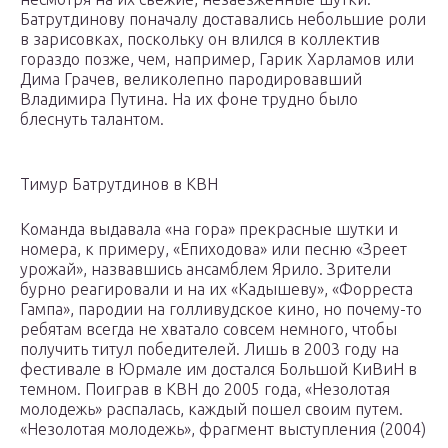
Батрутдинову поначалу доставались небольшие роли
в зарисовках, поскольку он влился в коллектив
гораздо позже, чем, например, Гарик Харламов или
Дима Грачев, великолепно пародировавший
Владимира Путина. На их фоне трудно было
блеснуть талантом.
Тимур Батрутдинов в КВН
Команда выдавала «на гора» прекрасные шутки и
номера, к примеру, «Епиходова» или песню «Зреет
урожай», назвавшись ансамблем Ярило. Зрители
бурно реагировали и на их «Кадышеву», «Форреста
Гампа», пародии на голливудское кино, но почему-то
ребятам всегда не хватало совсем немного, чтобы
получить титул победителей. Лишь в 2003 году на
фестивале в Юрмале им достался Большой КиВиН в
темном. Поиграв в КВН до 2005 года, «Незолотая
молодежь» распалась, каждый пошел своим путем.
«Незолотая молодежь», фрагмент выступления (2004)