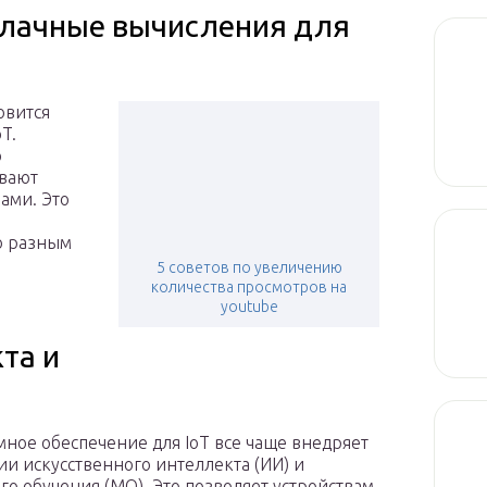
блачные вычисления для
овится
T.
ю
ивают
ами. Это
о разным
5 советов по увеличению
количества просмотров на
youtube
та и
ное обеспечение для IoT все чаще внедряет
ии искусственного интеллекта (ИИ) и
о обучения (МО). Это позволяет устройствам