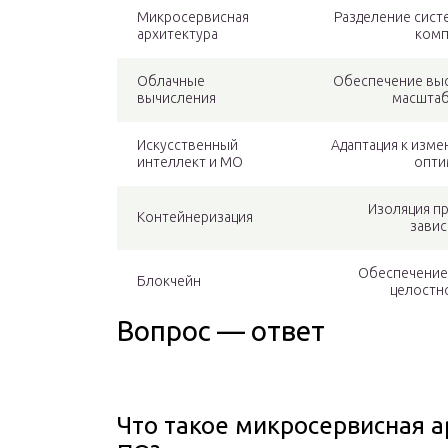
Микросервисная
Разделение сист
архитектура
ком
Облачные
Обеспечение выс
вычисления
масшта
Искусственный
Адаптация к изм
интеллект и МО
опти
Изоляция п
Контейнеризация
зави
Обеспечение
Блокчейн
целостн
Вопрос — ответ
Что такое микросервисная а