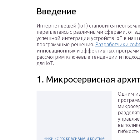
Введение
Интернет вещей (IoT) становится неотъем
переплетаясь с различными сферами, от зд
успешной интеграции устройств IoT в на
программные решения.
Разработчики соф
инновационных и эффективных программных
рассмотрим ключевые тенденции и подход
для IoT.
1. Микросервисная архи
Одним из
программ
микросер
разделят
управля
выполняе
гибкость
Ники кс го: красивые и крутые