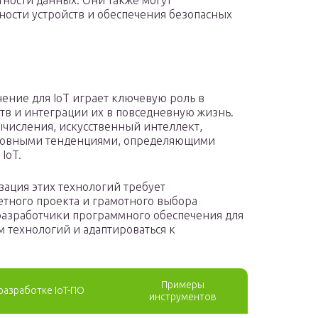
ности данных. Они также могут
ности устройств и обеспечения безопасных
ние для IoT играет ключевую роль в
в и интеграции их в повседневную жизнь.
числения, искусственный интеллект,
сновными тенденциями, определяющими
IoT.
зация этих технологий требует
тного проекта и грамотного выбора
азработчики программного обеспечения для
м технологий и адаптироваться к
Примеры
разработке IoT-ПО
инструментов