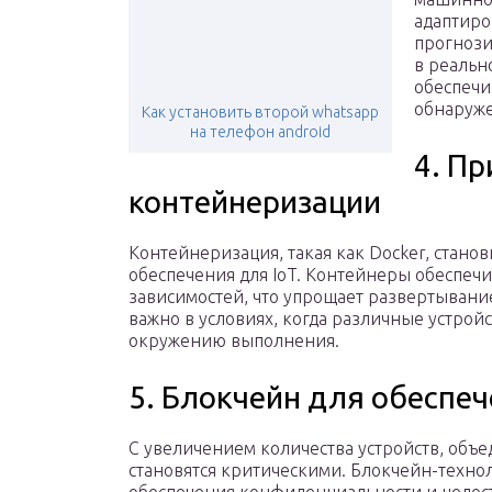
адаптиро
прогнози
в реальн
обеспечи
обнаруже
Как установить второй whatsapp
на телефон android
4. П
контейнеризации
Контейнеризация, такая как Docker, стано
обеспечения для IoT. Контейнеры обеспеч
зависимостей, что упрощает развертывани
важно в условиях, когда различные устрой
окружению выполнения.
5. Блокчейн для обеспе
С увеличением количества устройств, объе
становятся критическими. Блокчейн-техн