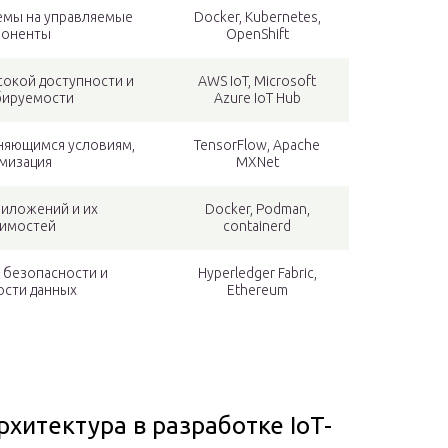
емы на управляемые
Docker, Kubernetes,
поненты
OpenShift
окой доступности и
AWS IoT, Microsoft
бируемости
Azure IoT Hub
еняющимся условиям,
TensorFlow, Apache
мизация
MXNet
риложений и их
Docker, Podman,
симостей
containerd
 безопасности и
Hyperledger Fabric,
ости данных
Ethereum
рхитектура в разработке IoT-