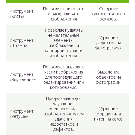
Позволяет рисовать
Создание
Инструмент
и раскрашивать
художественных
«Кисть»
изображения.
эскизов.
Позволяет удалять
нежелательные
Удаление
Инструмент
элементы
дефектов на
«Штамп»
изображения и
фотографиях.
клонировать части
изображения.
Позволяет выделять
части изображения
Выделение
Инструмент
для последующего
объектов на
«Выделение»
редактирования или
фотографии.
копирования.
Предназначен для
улучшения
внешнего вида
Удаление
Инструмент
изображения путем
морщин или
«Ретушь»
удаления
пятен на коже.
недостатков и
дефектов.