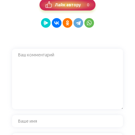
0
Лайк автору