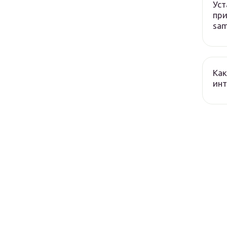
Уст
при
sa
Как
ин