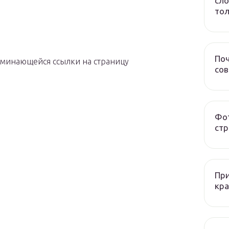
сло
тол
Поч
оминающейся ссылки на страницу
со
Фот
стр
При
кра