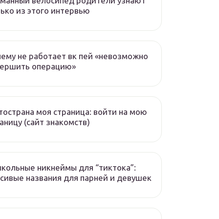
манный велосипед родители узнают
ько из этого интервью
ему не работает вк пей «невозможно
вершить операцию»
острана моя страница: войти на мою
аницу (сайт знакомств)
кольные никнеймы для “тиктока”:
сивые названия для парней и девушек