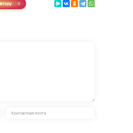
0
втору