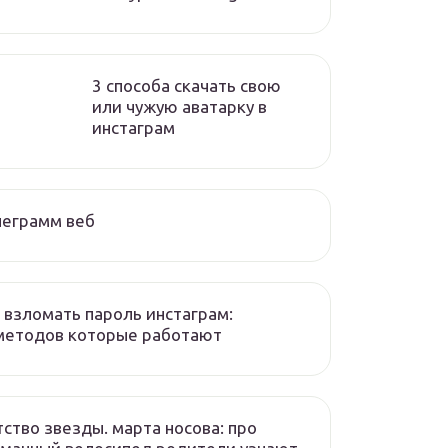
3 способа скачать свою
или чужую аватарку в
инстаграм
леграмм веб
 взломать пароль инстаграм:
методов которые работают
ство звезды. марта носова: про