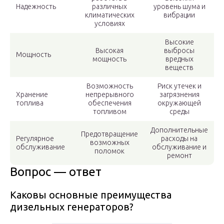
Надежность
различных
уровень шума и
климатических
вибрации
условиях
Высокие
Высокая
выбросы
Мощность
мощность
вредных
веществ
Возможность
Риск утечек и
Хранение
непрерывного
загрязнения
топлива
обеспечения
окружающей
топливом
среды
Дополнительные
Предотвращение
Регулярное
расходы на
возможных
обслуживание
обслуживание и
поломок
ремонт
Вопрос — ответ
Каковы основные преимущества
дизельных генераторов?