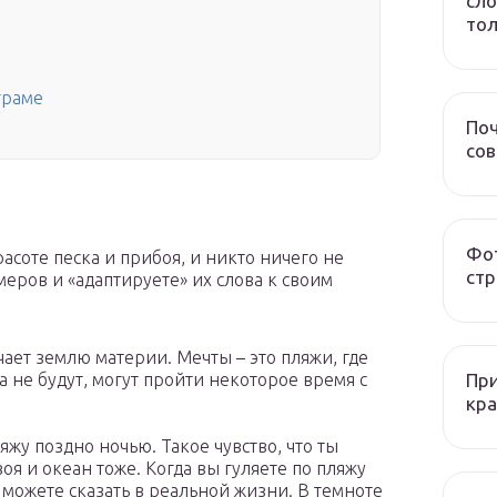
сло
тол
граме
Поч
со
Фот
соте песка и прибоя, и никто ничего не
стр
меров и «адаптируете» их слова к своим
ечает землю материи. Мечты – это пляжи, где
При
да не будут, могут пройти некоторое время с
кра
яжу поздно ночью. Такое чувство, что ты
воя и океан тоже. Когда вы гуляете по пляжу
е можете сказать в реальной жизни. В темноте