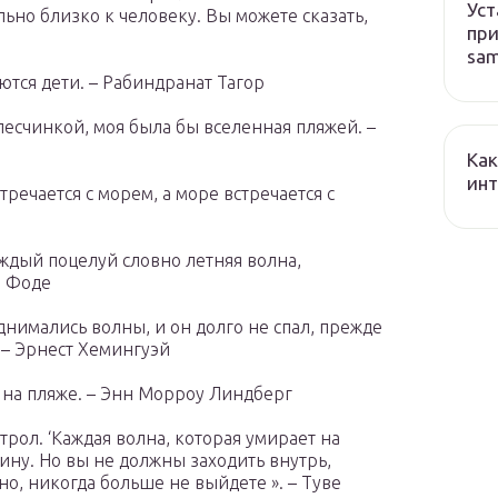
Уст
льно близко к человеку. Вы можете сказать,
при
sa
тся дети. – Рабиндранат Тагор
песчинкой, моя была бы вселенная пляжей. –
Как
ин
тречается с морем, а море встречается с
каждый поцелуй словно летняя волна,
л Фоде
днимались волны, и он долго не спал, прежде
. – Эрнест Хемингуэй
 на пляже. – Энн Морроу Линдберг
трол. ‘Каждая волна, которая умирает на
ину. Но вы не должны заходить внутрь,
но, никогда больше не выйдете ». – Туве