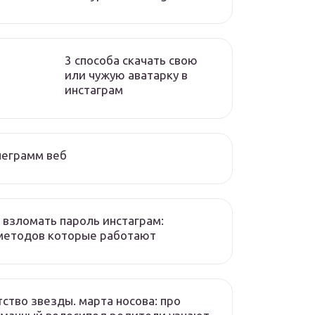
3 способа скачать свою
или чужую аватарку в
инстаграм
леграмм веб
 взломать пароль инстаграм:
методов которые работают
ство звезды. марта носова: про