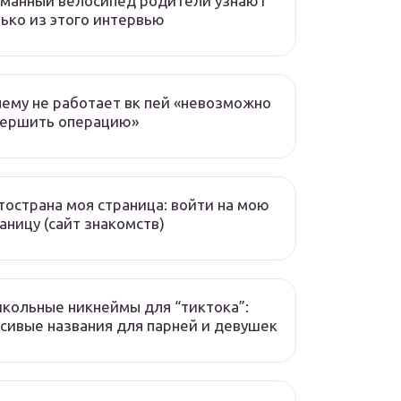
манный велосипед родители узнают
ько из этого интервью
ему не работает вк пей «невозможно
вершить операцию»
острана моя страница: войти на мою
аницу (сайт знакомств)
кольные никнеймы для “тиктока”:
сивые названия для парней и девушек