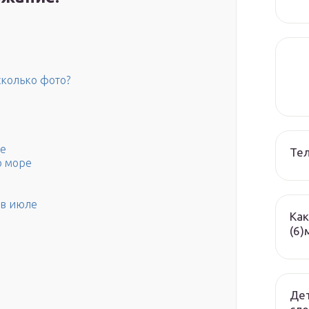
сколько фото?
ре
Те
о море
о
 в июле
Как
(6)
Дет