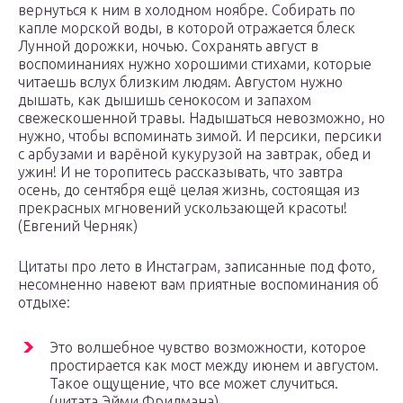
вернуться к ним в холодном ноябре. Собирать по
капле морской воды, в которой отражается блеск
Лунной дорожки, ночью. Сохранять август в
воспоминаниях нужно хорошими стихами, которые
читаешь вслух близким людям. Августом нужно
дышать, как дышишь сенокосом и запахом
свежескошенной травы. Надышаться невозможно, но
нужно, чтобы вспоминать зимой. И персики, персики
с арбузами и варёной кукурузой на завтрак, обед и
ужин! И не торопитесь рассказывать, что завтра
осень, до сентября ещё целая жизнь, состоящая из
прекрасных мгновений ускользающей красоты!
(Евгений Черняк)
Цитаты про лето в Инстаграм, записанные под фото,
несомненно навеют вам приятные воспоминания об
отдыхе:
Это волшебное чувство возможности, которое
простирается как мост между июнем и августом.
Такое ощущение, что все может случиться.
(цитата Эйми Фридмана)