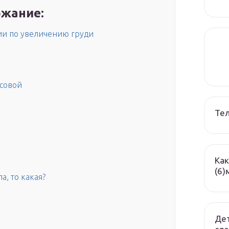
жание:
ции по увеличению груди
совой
Те
Как
(6)
, то какая?
Дет