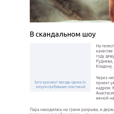
В скандальном шоу
На телес
качестве
году дев
Руднева,
Кпадону.
Через не
Зато красиво? звезды «дома-2»,
проект уж
злоупотребившие пластикой
кадром. 
Анастасия
женой на
Пара находилась на грани разрыва, и дер