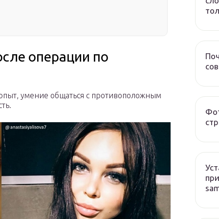
сло
тол
осле операции по
Поч
со
опыт, умение общаться с противоположным
ть.
Фот
стр
Уст
при
sa