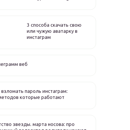
3 способа скачать свою
или чужую аватарку в
инстаграм
леграмм веб
 взломать пароль инстаграм:
методов которые работают
ство звезды. марта носова: про