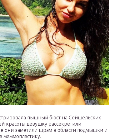
нстрировала пышный бюст на Сейшельских
оей красоты девушку рассекретили
ке они заметили шрам в области подмышки и
а маммопластику.