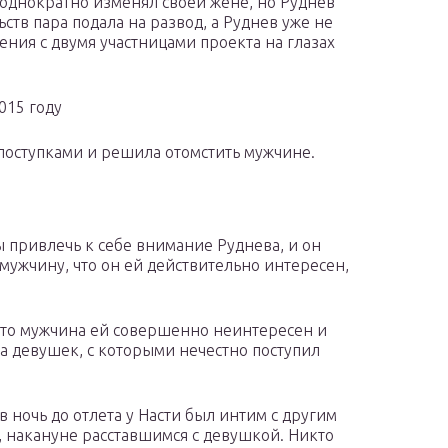
еоднократно изменял своей жене, но Руднев
ств пара подала на развод, а Руднев уже не
ения с двумя участницами проекта на глазах
015 году
поступками и решила отомстить мужчине.
ы привлечь к себе внимание Руднева, и он
 мужчину, что он ей действительно интересен,
 что мужчина ей совершенно неинтересен и
за девушек, с которыми нечестно поступил
 ночь до отлета у Насти был интим с другим
, накануне расставшимся с девушкой. Никто