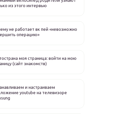
манный велосипед родители узнают
ько из этого интервью
ему не работает вк пей «невозможно
вершить операцию»
острана моя страница: войти на мою
аницу (сайт знакомств)
анавливаем и настраиваем
ложение youtube на телевизоре
msung