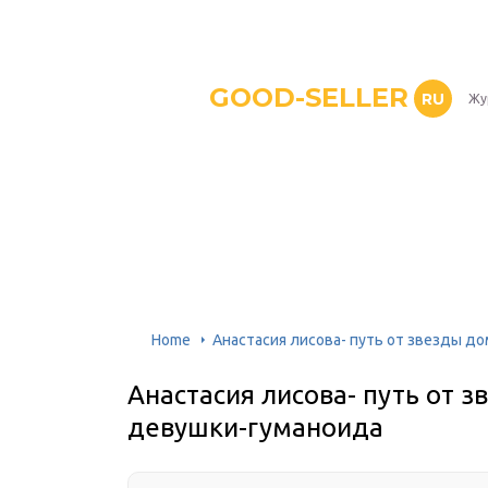
GOOD-SELLER
RU
Жу
Home
Анастасия лисова- путь от звезды д
Анастасия лисова- путь от 
девушки-гуманоида