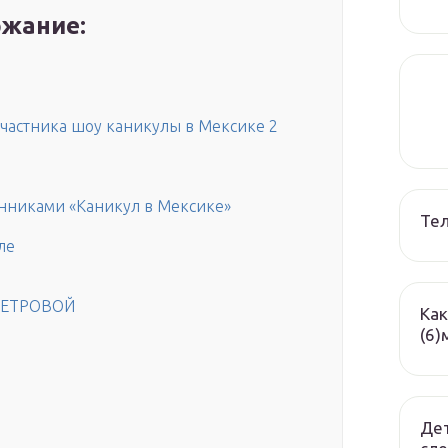
жание:
участника шоу каникулы в Мексике 2
онниками «Каникул в Мексике»‎
Те
ле
ПЕТРОВОЙ
Как
(6)
Дет