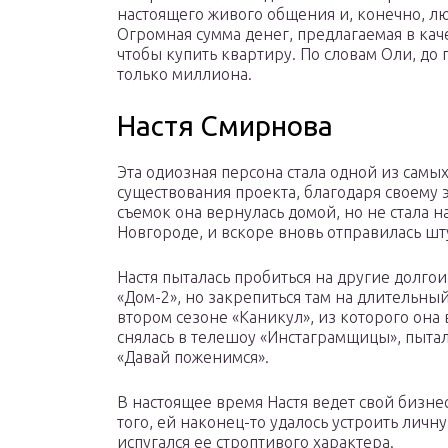
настоящего живого общения и, конечно, лю
Огромная сумма денег, предлагаемая в кач
чтобы купить квартиру. По словам Оли, до
только миллиона.
Настя Смирнова
Эта одиозная персона стала одной из самых
существования проекта, благодаря своему
съемок она вернулась домой, но не стала 
Новгороде, и вскоре вновь отправилась шт
Настя пыталась пробиться на другие долг
«Дом-2», но закрепиться там на длительный
втором сезоне «Каникул», из которого он
снялась в телешоу «Инстаграмщицы», пытала
«Давай поженимся».
В настоящее время Настя ведет свой бизне
того, ей наконец-то удалось устроить личн
испугался ее строптивого характера.