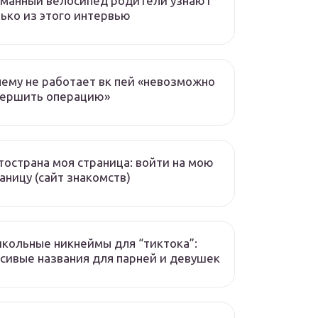
манный велосипед родители узнают
ько из этого интервью
ему не работает вк пей «невозможно
вершить операцию»
острана моя страница: войти на мою
аницу (сайт знакомств)
кольные никнеймы для “тиктока”:
сивые названия для парней и девушек