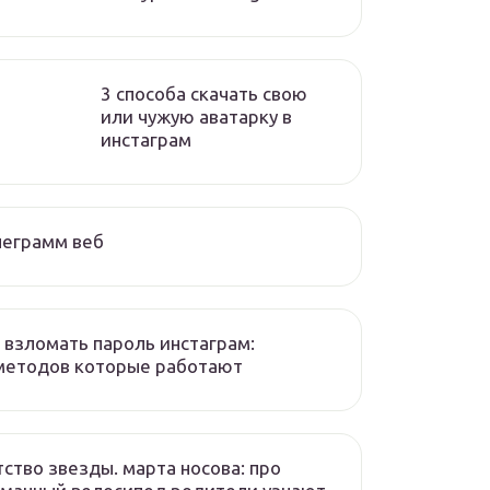
3 способа скачать свою
или чужую аватарку в
инстаграм
леграмм веб
 взломать пароль инстаграм:
методов которые работают
ство звезды. марта носова: про