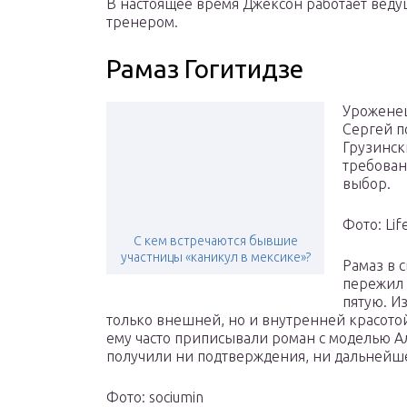
В настоящее время Джексон работает вед
тренером.
Рамаз Гогитидзе
Уроженец
Сергей п
Грузинск
требован
выбор.
Фото: Lif
С кем встречаются бывшие
участницы «каникул в мексике»?
Рамаз в 
пережил 
пятую. И
только внешней, но и внутренней красотой, 
ему часто приписывали роман с моделью 
получили ни подтверждения, ни дальнейше
Фото: sociumin