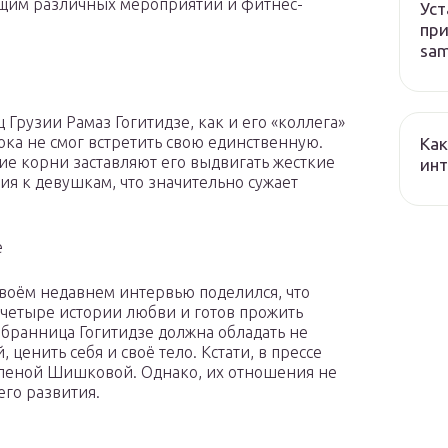
ущим различных мероприятий и фитнес-
Уст
при
sa
 Грузии Рамаз Гогитидзе, как и его «коллега»
ока не смог встретить свою единственную.
Как
ие корни заставляют его выдвигать жесткие
ин
ия к девушкам, что значительно сужает
e
своём недавнем интервью поделился, что
четыре истории любви и готов прожить
збранница Гогитидзе должна обладать не
ценить себя и своё тело. Кстати, в прессе
Аленой Шишковой. Однако, их отношения не
го развития.