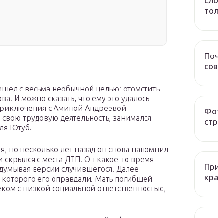
сло
тол
Поч
со
ишел с весьма необычной целью: отомстить
а. И можно сказать, что ему это удалось —
приключения с Аминой Андреевой.
Фот
свою трудовую деятельность, занимался
стр
для Ютуб.
я, но несколько лет назад он снова напомнил
 скрылся с места ДТП. Он какое-то время
При
идумывая версии случившегося. Далее
кра
е которого его оправдали. Мать погибшей
веком с низкой социальной ответственностью,