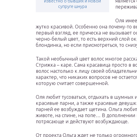
является
известно о бывших и новой
супруге шнура
пережива
Оля имее
жутко красивой. Особенно она почему-то в
первый взгляд, ее прическа не вызывает 
черно-белый цвет, то есть верхний слой ок
блондинка, но если присмотреться, то сни
Такой необычный цвет волос многое расск
Стрижка – каре. Сама красавица просто в в
волос настолько к лицу своей обладательн
характер, что никаких вопросов не остаетс
которую считает совершенной.
Оля любит тусоваться, отдыхать в шумных и
красивые парни, а также красивые девушки
парней ее возбуждает щетина. Ольга любит 
животе, на спине, на попе… В дополнении к
потрясающе и действуют возбуждающе.
От проекта Ольга ждет не только огромного