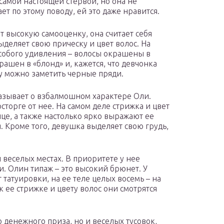
 самой настоящей стервой, но она не
ет по этому поводу, ей это даже нравится.
т высокую самооценку, она считает себя
ыделяет свою прическу и цвет волос. На
особого удивления – волосы окрашены в
рашен в «блонд» и, кажется, что девчонка
зу можно заметить черные пряди.
азывает о взбалмошном характере Оли.
осторге от нее. На самом деле стрижка и цвет
ице, а также настолько ярко выражают ее
я. Кроме того, девушка выделяет свою грудь,
 веселых местах. В приоритете у нее
. Олин типаж – это высокий брюнет. У
татуировки, на ее теле целых восемь – на
 ее стрижке и цвету волос они смотрятся
 денежного приза, но и веселых тусовок,