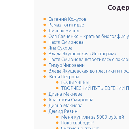
Содер
Евгений Кожухов
Рамаз Гогитидзе
Личная жизнь
Оля Савченко – краткая биография 
Настя Смирнова
Яна Сухова
Влада Якушевская «Инстаграм»
Настя Смирнова встретилась с покл
Тимур Чиковани
Влада Якушевская до пластики и пос
Женя Петрова
ГОДЫ УЧЕБЫ
ТВОРЧЕСКИЙ ПУТЬ ЕВГЕНИИ 
Диана Макиева
Анастасия Смирнова
Диана Макиева
Демид Резин
Меня купили за 5000 рублей
Пока свободен!
Чистые не пахнут