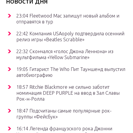
новости дня
23:04
Fleetwood Mac запишут новый альбом и
отправятся в тур
22:42
Компания USAopoly подтвердила осенний
релиз игры «Beatles Scrabble»
22:32
Скончался «голос Джона Леннона» из
мультфильма «Yellow Submarine»
19:05
Гитарист The Who Пит Тауншенд выпустил
автобиографию
18:57
Ritchie Blackmore не сильно заботит
номинация DEEP PURPLE на ввод в Зал Славы
Рок-н-Ролла
18:47
Подсчитаны самые популярные рок-
группы «Фейсбук»
16:14
Легенда французского рока Джонни