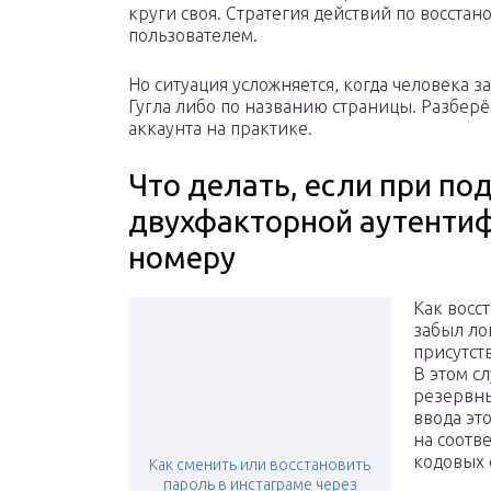
круги своя. Стратегия действий по восста
пользователем.
Но ситуация усложняется, когда человека 
Гугла либо по названию страницы. Разбер
аккаунта на практике.
Что делать, если при п
двухфакторной аутентиф
номеру
Как восс
забыл ло
присутст
В этом с
резервны
ввода эт
на соотв
кодовых 
Как сменить или восстановить
пароль в инстаграме через