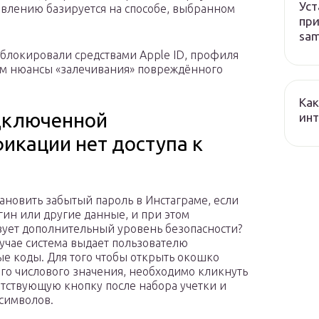
Уст
новлению базируется на способе, выбранном
при
sa
заблокировали средствами Apple ID, профиля
ём нюансы «залечивания» повреждённого
Как
одключенной
ин
икации нет доступа к
тановить забытый пароль в Инстаграме, если
гин или другие данные, и при этом
вует дополнительный уровень безопасности?
лучае система выдает пользователю
е коды. Для того чтобы открыть окошко
ого числового значения, необходимо кликнуть
етствующую кнопку после набора учетки и
символов.