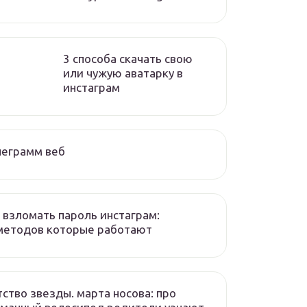
3 способа скачать свою
или чужую аватарку в
инстаграм
леграмм веб
 взломать пароль инстаграм:
методов которые работают
ство звезды. марта носова: про