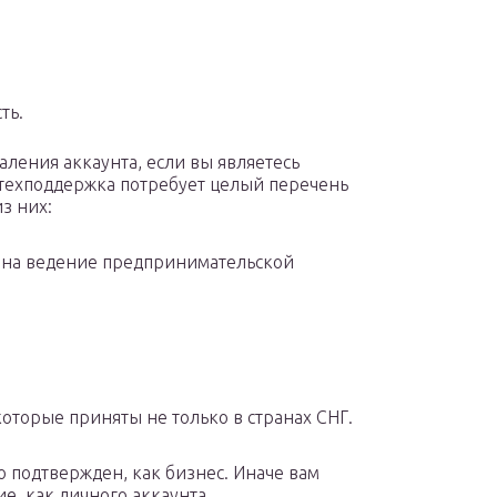
ть.
аления аккаунта, если вы являетесь
с техподдержка потребует целый перечень
з них:
на ведение предпринимательской
торые приняты не только в странах СНГ.
 подтвержден, как бизнес. Иначе вам
ие, как личного аккаунта