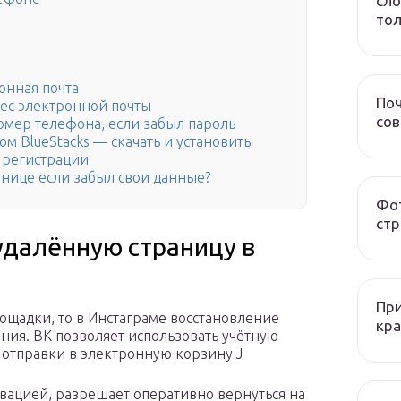
сло
тол
ронная почта
Поч
рес электронной почты
со
омер телефона, если забыл пароль
м BlueStacks — скачать и установить
 регистрации
ранице если забыл свои данные?
Фот
стр
удалённую страницу в
При
ощадки, то в Инстаграме восстановление
кра
ния. ВК позволяет использовать учётную
 отправки в электронную корзину J
вацией, разрешает оперативно вернуться на