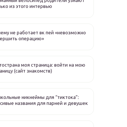
манный велосипед родители узнают
ько из этого интервью
ему не работает вк пей «невозможно
вершить операцию»
острана моя страница: войти на мою
аницу (сайт знакомств)
кольные никнеймы для “тиктока”:
сивые названия для парней и девушек