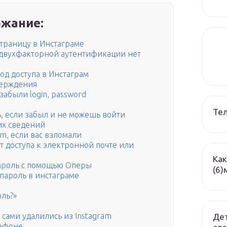
жание:
траницу в Инстаграме
 двухфакторной аутентификации нет
код доступа в Инстаграм
верждения
забыли login, password
Те
ь, если забыл и не можешь войти
их сведений
am, если вас взломали
т доступа к электронной почте или
Как
пароль с помощью Оперы
(6)
пароль в инстаграме
оль?»
 сами удалились из Instagram
Дет
лефоне