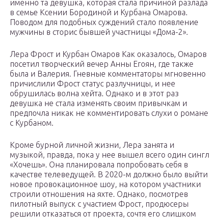
именно та девушка, которая стала причиной разлада
в семье Ксении Бородиной и Курбана Омарова.
Поводом для подобных суждений стало появление
мужчины в сторис бывшей участницы «Дома-2».
Лера Фрост и Курбан Омаров Как оказалось, Омаров
посетил творческий вечер Анны Егоян, где также
была и Валерия. Гневные комментаторы мгновенно
причислили Фрост статус разлучницы, и нее
обрушилась волна хейта. Однако и в этот раз
девушка не стала изменять своим привычкам и
предпочла никак не комментировать слухи о романе
с Курбаном.
Кроме бурной личной жизни, Лера занята и
музыкой, правда, пока у нее вышел всего один сингл
«Хочешь». Она планировала попробовать себя в
качестве телеведущей. В 2020-м должно было выйти
новое провокационное шоу, на котором участники
строили отношения на яхте. Однако, посмотрев
пилотный выпуск с участием Фрост, продюсеры
решили отказаться от проекта, сочтя его слишком