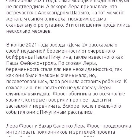
чемпионом 2021 года. Сами молодые люди эти слухи
не подтвердили. А вскоре Лера призналась, что
встречается с Александром Шарыго, на тот момент
женатым сыном олигарха, носящим весьма
скандальную репутацию. Эти отношения продлились
несколько месяцев.
В конце 2021 года звезда «Дома-2» рассказала о
своей неудачной беременности от очередного
бойфренда Павла Пичугина, также известного как
Паша Фейс-контроль. По словам Леры,
беременность стала для нее неожиданностью, так
как они были знакомы очень мало, но,
посоветовавшись, пара решила оставить ребенка. К
сожалению, выносить его не удалось: у Леры
случился выкидыш. Фрост обвинила во всем «злые
языки», которые говорили про нее гадости и
заставляли нервничать. Вскоре после печального
события они с Пичугиным расстались.
Лера Фрост и Захар Саленко Лера Фрост продолжила
интриговать поклонников и зрителей проекта