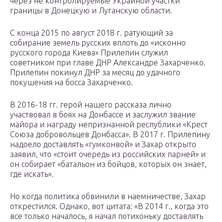
через не контролируемые Украиной участки
границы в Донецкую и Луганскую области.
С конца 2015 по август 2018 г. ратующий за
собирание земель русских вплоть до «исконно
русского города Киева» Прилепин служил
советником при главе ДНР Александре Захарченко.
Прилепин покинул ДНР за месяц до удачного
покушения на босса Захарченко.
В 2016-18 гг. герой нашего рассказа лично
участвовал в боях на Донбассе и заслужил звание
майора и награду непризнанной республики «Крест
Союза добровольцев Донбасса». В 2017 г. Прилепину
надоело доставлять «гумконвой» и Захар открыто
заявил, что «стоит очередь из российских парней» и
он собирает «батальон из бойцов, которых он знает,
где искать».
Но когда политика обвинили в наемничестве, Захар
открестился. Однако, вот цитата: «В 2014 г., когда это
все только началось, я начал потихоньку доставлять