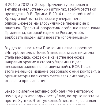
В 2010 и 2012 гг. Захар Прилепин участвовал в
антиправительственных митингах, требуя отставки
президента В.В. Путина. В 2014 г. после событий в
Крыму и войны на Донбассе у вчерашнего
оппозиционера началось «личное перемирие с
властью». Проект «Новороссия» особенно взволновал
Прилепина, который ездил по России, чтобы
вербовать людей идти воевать «ополченцами».
Эту деятельность сам Прилепин назвал проектом
«Интербригады». Точкой невозврата для писателя
стала выходка, когда он в качестве военкора
направил оружие в сторону Украины и дал
несколько залпов по позициям войск ВСУ. После
этого немецкое издание разорвало с ним контракт, а
организаторы польского фестиваля литературы
отозвали приглашение.
Захар Прилепин активно собирал «гуманитарную
помощь» для «молодых республик, которые восстали
против Хунты». Этот гумконвой писатель доставлял