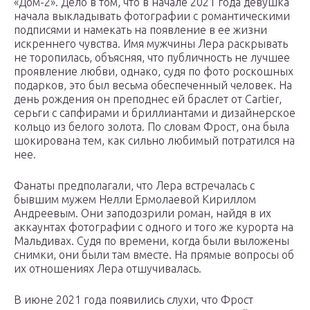
«Дом-2». Дело в том, что в начале 2021 года девушка
начала выкладывать фотографии с романтическими
подписями и намекать на появление в ее жизни
искреннего чувства. Имя мужчины Лера раскрывать
не торопилась, объясняя, что публичность не лучшее
проявление любви, однако, судя по фото роскошных
подарков, это был весьма обеспеченный человек. На
день рождения он преподнес ей браслет от Cartier,
серьги с сапфирами и бриллиантами и дизайнерское
кольцо из белого золота. По словам Фрост, она была
шокирована тем, как сильно любимый потратился на
нее.
Фанаты предполагали, что Лера встречалась с
бывшим мужем Нелли Ермолаевой Кириллом
Андреевым. Они заподозрили роман, найдя в их
аккаунтах фотографии с одного и того же курорта на
Мальдивах. Судя по времени, когда были выложены
снимки, они были там вместе. На прямые вопросы об
их отношениях Лера отшучивалась.
В июне 2021 года появились слухи, что Фрост