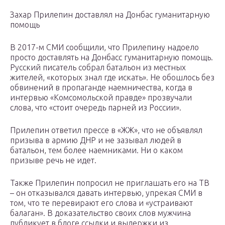
Захар Прилепин доставлял на Донбас гуманитарную
помощь
В 2017-м СМИ сообщили, что Прилепину надоело
просто доставлять на Донбасс гуманитарную помощь.
Русский писатель собрал батальон из местных
жителей, «которых знал где искать». Не обошлось без
обвинений в пропаганде наемничества, когда в
интервью «Комсомольской правде» прозвучали
слова, что «стоит очередь парней из России».
Прилепин ответил прессе в «ЖЖ», что не объявлял
призыва в армию ДНР и не зазывал людей в
батальон, тем более наемниками. Ни о каком
призыве речь не идет.
Также Прилепин попросил не приглашать его на ТВ
– он отказывался давать интервью, упрекая СМИ в
том, что те перевирают его слова и «устраивают
балаган». В доказательство своих слов мужчина
публикует в блоге ссылки и выдержки из