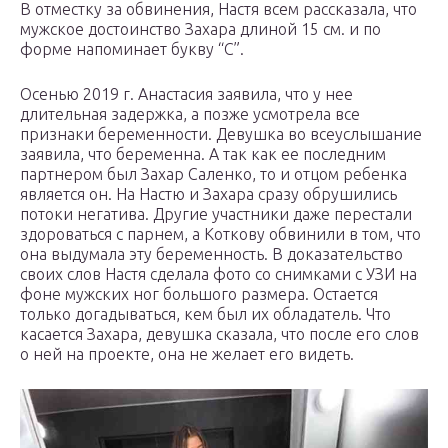
В отместку за обвинения, Настя всем рассказала, что
мужское достоинство Захара длиной 15 см. и по
форме напоминает букву “С”.
Осенью 2019 г. Анастасия заявила, что у нее
длительная задержка, а позже усмотрела все
признаки беременности. Девушка во всеуслышание
заявила, что беременна. А так как ее последним
партнером был Захар Саленко, то и отцом ребенка
является он. На Настю и Захара сразу обрушились
потоки негатива. Другие участники даже перестали
здороваться с парнем, а Коткову обвинили в том, что
она выдумала эту беременность. В доказательство
своих слов Настя сделала фото со снимками с УЗИ на
фоне мужских ног большого размера. Остается
только догадываться, кем был их обладатель. Что
касается Захара, девушка сказала, что после его слов
о ней на проекте, она не желает его видеть.