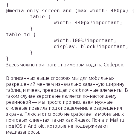
}

@media only screen and (max-width: 480px) {
	table {

		width: 440px!important;

	}

table td {

		width:100%!important;

		display: block!important;

	}

Здесь можно поиграть с примером кода на Codepen.
В описанных выше способах мы для мобильных
разрешений меняем изначально заданную ширину
таблиц и ячеек, превращая их в блочные элементы. В
таком случае верстка не является по-настоящему
резиновой — мы просто прописываем нужные
стилевые правила под определенные разрешения
экрана. Плюс этот способ не сработает в мобильных
почтовых клиентах, таких как Яндекс.Почта и Mail.ru
под iOS и Android, которые не поддерживают
медиазапросы.