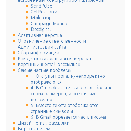
встроенным конструктором шаблонов
SendPulse
GetResponse
Mailchimp
Campaign Monitor
Dotdigital
Адаптивная верстка
Ограничение ответственности
Администрации сайта
Сбор информации
Как делается адаптивная вёрстка
Картинки в email-рассылках
Самые частые проблемы
1. Отступы пропали/некорректно
отображаются
4. В Оutlook картинка в разы больше
своих размеров, и всё письмо
поломано.
5. Вместо текста отображаются
странные символы
6. В Gmail обрезается часть письма
Дизайн email-рассылки
Вёрстка писем