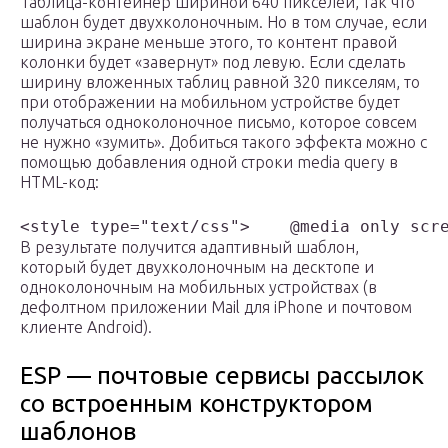
Таблица-контейнер шириной 640 пикселей, так что
шаблон будет двухколоночным. Но в том случае, если
ширина экране меньше этого, то контент правой
колонки будет «завернут» под левую. Если сделать
ширину вложенных таблиц равной 320 пикселям, то
при отображении на мобильном устройстве будет
получаться одноколоночное письмо, которое совсем
не нужно «зумить». Добиться такого эффекта можно с
помощью добавления одной строки media query в
HTML-код:
<style type="text/css">    @media only scr
В результате получится адаптивный шаблон,
который будет двухколоночным на десктопе и
одноколоночным на мобильных устройствах (в
дефолтном приложении Mail для iPhone и почтовом
клиенте Android).
ESP — почтовые сервисы рассылок
со встроенным конструктором
шаблонов