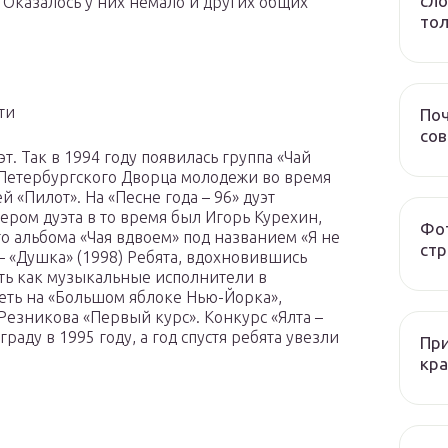
сло
. Оказалось у них немало и других общих
тол
ти
Поч
со
т. Так в 1994 году появилась группа «Чай
Петербургского Дворца молодежи во время
 «Пилот». На «Песне года – 96» дуэт
ром дуэта в то время был Игорь Курехин,
Фот
о альбома «Чая вдвоем» под названием «Я не
стр
— «Душка» (1998) Ребята, вдохновившись
ать как музыкальные исполнители в
еть на «Большом яблоке Нью-Йорка»,
езникова «Первый курс». Конкурс «Ялта –
раду в 1995 году, а год спустя ребята увезли
При
кра