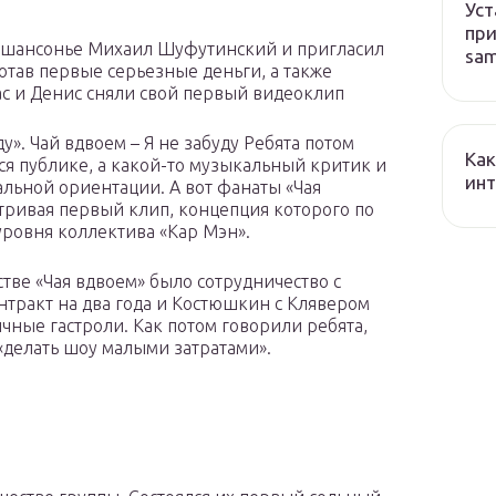
Уст
при
 шансонье Михаил Шуфутинский и пригласил
sa
ботав первые серьезные деньги, а также
тас и Денис сняли свой первый видеоклип
у». Чай вдвоем – Я не забуду Ребята потом
Как
ся публике, а какой-то музыкальный критик и
ин
альной ориентации. А вот фанаты «Чая
тривая первый клип, концепция которого по
ровня коллектива «Кар Мэн».
ве «Чая вдвоем» было сотрудничество с
нтракт на два года и Костюшкин с Клявером
ичные гастроли. Как потом говорили ребята,
«делать шоу малыми затратами».