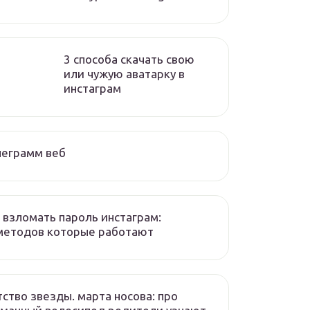
3 способа скачать свою
или чужую аватарку в
инстаграм
леграмм веб
 взломать пароль инстаграм:
методов которые работают
ство звезды. марта носова: про