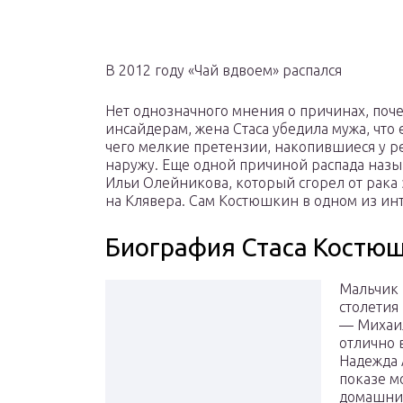
В 2012 году «Чай вдвоем» распался
Нет однозначного мнения о причинах, поче
инсайдерам, жена Стаса убедила мужа, что 
чего мелкие претензии, накопившиеся у ре
наружу. Еще одной причиной распада назыв
Ильи Олейникова, который сгорел от рака з
на Клявера. Сам Костюшкин в одном из ин
Биография Стаса Костю
Мальчик 
столетия
— Михаи
отлично
Надежда 
показе м
домашним