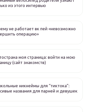
манный велосипед родители узнают
ько из этого интервью
ему не работает вк пей «невозможно
вершить операцию»
острана моя страница: войти на мою
аницу (сайт знакомств)
кольные никнеймы для “тиктока”:
сивые названия для парней и девушек