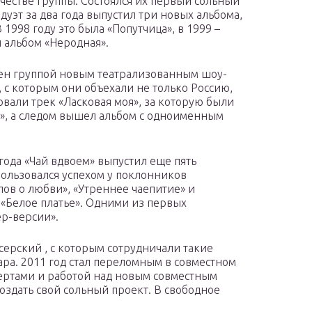
честве группы. Состоялся их первый сольный
дуэт за два года выпустил три новых альбома,
 1998 году это была «Попутчица», в 1999 –
л альбом «Неродная».
чен группой новым театрализованным шоу-
 с которым они объехали не только Россию,
овали трек «Ласковая моя», за которую были
, а следом вышел альбом с одноименным
года «Чай вдвоем» выпустил еще пять
ользовался успехом у поклонников
слов о любви», «Утреннее чаепитие» и
 «Белое платье». Одними из первых
р-версии».
ерский , с которым сотрудничали такие
ара. 2011 год стал переломным в совместном
нцертами и работой над новым совместным
оздать свой сольный проект. В свободное