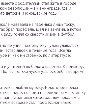
н вместе с родителями стал жить в городе
кой революции – в Ленинграде, где и
го детские и юношеские годы.
школе навевала на паренька лишь тоску,
тас брал портфель, шёл на занятия, а потом
к ряду гонял со сверстниками в футбол.
тно не учил, поэтому ему чудом удавалось
личество двоек в течение года. Всегда
ре и, как ни странно, по литературе.
 и учителей до белого каления. К примеру,
 Полюс, только чудом удалось ребят вовремя
итель полюбил музыку. Некоторое время
петь в опере, но арии наводили на мальчишку
тепиано и заниматься эстрадным вокалом, а
етнем возрасте стал профессионально