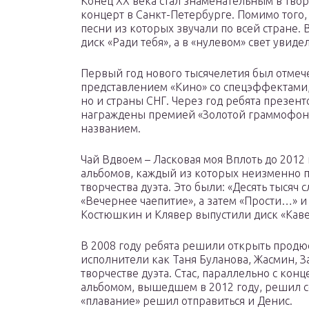
Конец ХХ века стал знаменательным в твор
концерт в Санкт-Петербурге. Помимо того, 
песни из которых звучали по всей стране. В
диск «Ради тебя», а в «нулевом» свет увиде
Первый год нового тысячелетия был отме
представлением «Кино» со спецэффектами,
но и страны СНГ. Через год ребята презент
награждены премией «Золотой граммофон»
названием.
Чай Вдвоем – Ласковая моя Вплоть до 2012 
альбомов, каждый из которых неизменно п
творчества дуэта. Это были: «Десять тысяч 
«Вечернее чаепитие», а затем «Прости…» и
Костюшкин и Клявер выпустили диск «Каве
В 2008 году ребята решили открыть продюс
исполнители как Таня Буланова, Жасмин, З
творчестве дуэта. Стас, параллельно с ко
альбомом, вышедшем в 2012 году, решил с
«плавание» решил отправиться и Денис.