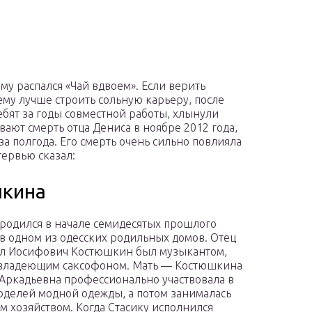
му распался «Чай вдвоем». Если верить
ему лучше строить сольную карьеру, после
бят за годы совместной работы, хлынули
ают смерть отца Дениса в ноябре 2012 года,
а полгода. Его смерть очень сильно повлияла
тервью сказал:
шкина
родился в начале семидесятых прошлого
 в одном из одесских родильных домов. Отец
л Иосифович Костюшкин был музыкантом,
 владеющим саксофоном. Мать — Костюшкина
Аркадьевна профессионально участвовала в
оделей модной одежды, а потом занималась
 хозяйством. Когда Стасику исполнился