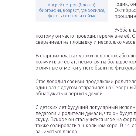
годик, о
Андрей петров (блогер):
Октябрьс
биография, возраст, где родился,
фото в детстве и сейчас
прошли е
Учёба в 
поэтому он часто проводил время вне её. С
сверачивал на площадку и несколько часов 
В старших классах уроки подросток абсолю
получить аттестат, несмотря на большое ко
отличные отметки у него были по физкульту
Стас доводил своими проделками родителей
один раз с другом отправился на Северный
обнаружить и вернуть домой.
С детских лет будущий популярный исполн
педагоги и родители думали, что он будет 
скуку. Вскоре он стал учиться игре на фор
также солировать в школьном хоре. В 14-л
заниматься дзюдо.