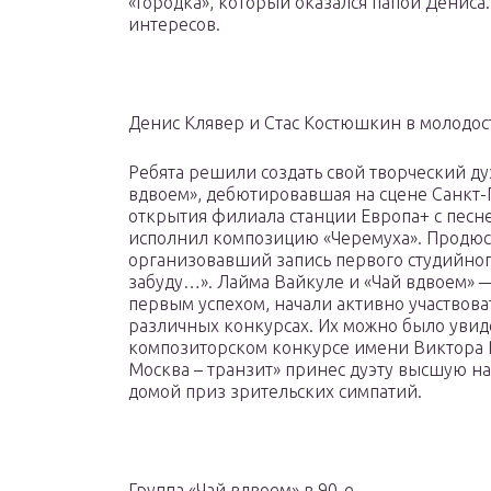
«Городка», который оказался папой Дениса
интересов.
Денис Клявер и Стас Костюшкин в молодос
Ребята решили создать свой творческий дуэ
вдвоем», дебютировавшая на сцене Санкт-
открытия филиала станции Европа+ с песней
исполнил композицию «Черемуха». Продюсе
организовавший запись первого студийног
забуду…». Лайма Вайкуле и «Чай вдвоем» 
первым успехом, начали активно участвов
различных конкурсах. Их можно было увид
композиторском конкурсе имени Виктора Р
Москва – транзит» принес дуэту высшую наг
домой приз зрительских симпатий.
Группа «Чай вдвоем» в 90-е