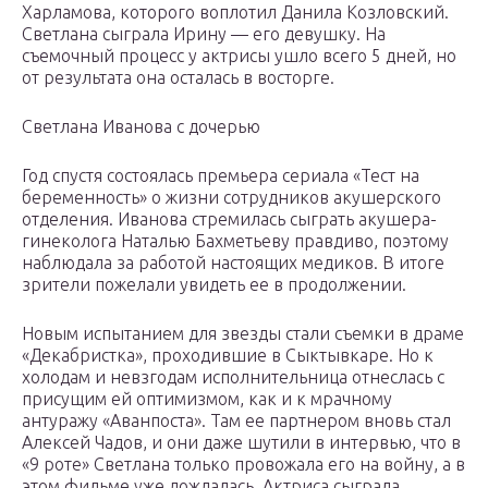
Харламова, которого воплотил Данила Козловский.
Светлана сыграла Ирину — его девушку. На
съемочный процесс у актрисы ушло всего 5 дней, но
от результата она осталась в восторге.
Светлана Иванова с дочерью
Год спустя состоялась премьера сериала «Тест на
беременность» о жизни сотрудников акушерского
отделения. Иванова стремилась сыграть акушера-
гинеколога Наталью Бахметьеву правдиво, поэтому
наблюдала за работой настоящих медиков. В итоге
зрители пожелали увидеть ее в продолжении.
Новым испытанием для звезды стали съемки в драме
«Декабристка», проходившие в Сыктывкаре. Но к
холодам и невзгодам исполнительница отнеслась с
присущим ей оптимизмом, как и к мрачному
антуражу «Аванпоста». Там ее партнером вновь стал
Алексей Чадов, и они даже шутили в интервью, что в
«9 роте» Светлана только провожала его на войну, а в
этом фильме уже дождалась. Актриса сыграла