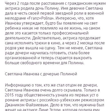
Через 2 года после расставания с гражданским мужем
актриса родила дочь Полину. Имя девочке Светлана
дала в честь своей первой звездной роли в военной
мелодраме «Franz+Polina». Интересно, что, хотя
Иванова утверждает, будто бы появление на свет
ребенка никак не повлияло на ее жизнь, на самом
деле это касается только профессиональной
деятельности. Действительно, актриса продолжает
сама исполнять трюки в кино, а через 2 месяца после
родов уже вышла на сцену. Тем не менее, Светлана
ради дочери научилась готовить, стала более
организованной и теперь старается выкроить
больше свободного времени для Полины.
Светлана Иванова с дочерью Полиной
Информацию о том, кто же стал отцом ее дочери,
Светлана Иванова очень долго скрывала. Только в
2015 году общественность узнала из первых уст о
романе актрисы с российско-узбекским режиссером
Джаником Файзиевым. Дело в том, что мужчина был
женат на актрисе Лине Эспли, которая родила ему