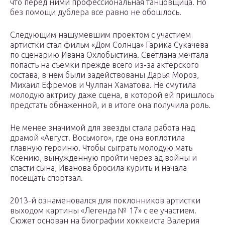
что перед ними профессиональная танцовщица. Но
без помощи дублера все равно не обошлось.
Следующим нашумевшим проектом с участием
артистки стал фильм «Дом Солнца» Гарика Сукачева
по сценарию Ивана Охлобыстина. Светлана мечтала
попасть на съемки прежде всего из-за актерского
состава, в нем были задействованы Дарья Мороз,
Михаил Ефремов и Чулпан Хаматова. Не смутила
молодую актрису даже сцена, в которой ей пришлось
предстать обнаженной, и в итоге она получила роль.
Не менее значимой для звезды стала работа над
драмой «Август. Восьмого», где она воплотила
главную героиню. Чтобы сыграть молодую мать
Ксению, вынужденную пройти через ад войны и
спасти сына, Иванова бросила курить и начала
посещать спортзал.
2013-й ознаменовался для поклонников артистки
выходом картины «Легенда № 17» с ее участием.
Сюжет основан на биографии хоккеиста Валерия