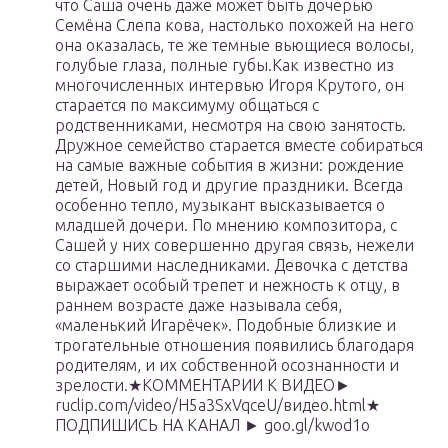
что Саша очень даже может быть дочерью
Семёна Слепа кова, настолько похожей на него
она оказалась, те же темные вьющиеся волосы,
голубые глаза, полные губы.Как известно из
многочисленных интервью Игоря Крутого, он
старается по максимуму общаться с
родственниками, несмотря на свою занятость.
Дружное семейство старается вместе собираться
на самые важные события в жизни: рождение
детей, Новый год и другие праздники. Всегда
особенно тепло, музыкант высказывается о
младшей дочери. По мнению композитора, с
Сашей у них совершенно другая связь, нежели
со старшими наследниками. Девочка с детства
выражает особый трепет и нежность к отцу, в
раннем возрасте даже называла себя,
«маленький Игарёчек». Подобные близкие и
трогательные отношения появились благодаря
родителям, и их собственной осознанности и
зрелости.★КОММЕНТАРИИ К ВИДЕО►
ruclip.com/video/H5a3SxVqceU/видео.html★
ПОДПИШИСЬ НА КАНАЛ ► goo.gl/kwod1o