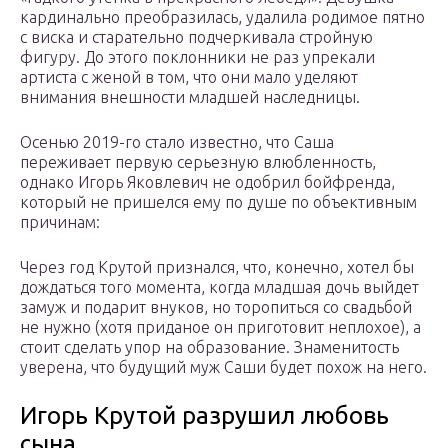
кардинально преобразилась, удалила родимое пятно
с виска и старательно подчеркивала стройную
фигуру. До этого поклонники не раз упрекали
артиста с женой в том, что они мало уделяют
внимания внешности младшей наследницы.
Осенью 2019-го стало известно, что Саша
переживает первую серьезную влюбленность,
однако Игорь Яковлевич не одобрил бойфренда,
который не пришелся ему по душе по объективным
причинам:
Через год Крутой признался, что, конечно, хотел бы
дождаться того момента, когда младшая дочь выйдет
замуж и подарит внуков, но торопиться со свадьбой
не нужно (хотя приданое он приготовит неплохое), а
стоит сделать упор на образование. Знаменитость
уверена, что будущий муж Саши будет похож на него.
Игорь Крутой разрушил любовь
сына