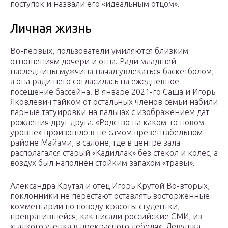
поступок и назвали его «идеальным отцом».
Личная жизнь
Во-первых, пользователи умиляются близким
отношениям дочери и отца. Ради младшей
наследницы мужчина начал увлекаться баскетболом,
а она ради него согласилась на ежедневное
посещение бассейна. В январе 2021-го Саша и Игорь
Яковлевич тайком от остальных членов семьи набили
парные татуировки на пальцах с изображением дат
рождения друг друга. «Родство на каком-то новом
уровне» произошло в не самом презентабельном
районе Майами, в салоне, где в центре зала
располагался старый «Кадиллак» без стекол и колес, а
воздух был наполнен стойким запахом «травы».
Александра Крутая и отец Игорь Крутой Во-вторых,
поклонники не перестают оставлять восторженные
комментарии по поводу красоты студентки,
превратившейся, как писали российские СМИ, из
«гадкого утенка в прекрасного лебедя». Девушка