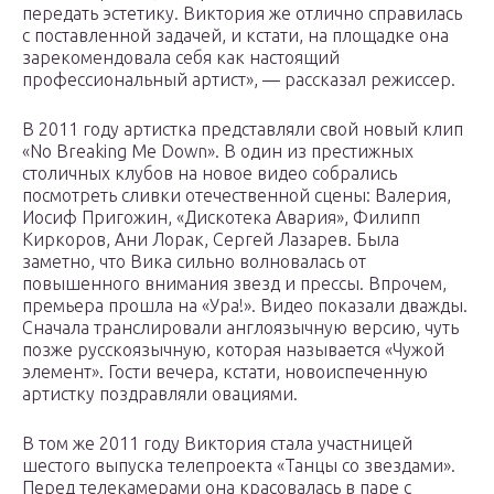
передать эстетику. Виктория же отлично справилась
с поставленной задачей, и кстати, на площадке она
зарекомендовала себя как настоящий
профессиональный артист», — рассказал режиссер.
В 2011 году артистка представляли свой новый клип
«No Breaking Me Down». В один из престижных
столичных клубов на новое видео собрались
посмотреть сливки отечественной сцены: Валерия,
Иосиф Пригожин, «Дискотека Авария», Филипп
Киркоров, Ани Лорак, Сергей Лазарев. Была
заметно, что Вика сильно волновалась от
повышенного внимания звезд и прессы. Впрочем,
премьера прошла на «Ура!». Видео показали дважды.
Сначала транслировали англоязычную версию, чуть
позже русскоязычную, которая называется «Чужой
элемент». Гости вечера, кстати, новоиспеченную
артистку поздравляли овациями.
В том же 2011 году Виктория стала участницей
шестого выпуска телепроекта «Танцы со звездами».
Перед телекамерами она красовалась в паре с