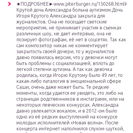
★ПОДРОБНЕЕ►www.piterburger.ru/130268.htmlИго
Крутой дочь Александра больна аутизмом.Дочь
Игоря Крутого Александра закрыта для
журналистов. Она не посещает светские
мероприятия, не принимает участия в съемках
различных шоу, не дает интервью, она не
позирует фотографам, её нет в соцсетях. Так как
сам композитор никак не комментирует
закрытость своей дочери, то у журналистов
давно появилась версия, что у девочки могут
быть проблемы с социализацией, вплоть до
легкой степени аутизма. А так как девочка
родилась, когда Игорю Крутому было 49 лет, то
какая-либо паталогия в эмоциональной сфере
Саши, очень даже может быть. Те редкие
моменты, когда удается ее увидеть, это либо на
страницах родственников в инстаграмм, или на
некоторых певческих конкурсах. Александра
давно увлекается вокалом, и в 2012-ом было
одно из её редких выступлений на конкурсе
молодых исполнителей «Новая волна». После
концерта интернет наполнился слухом-шуткой,