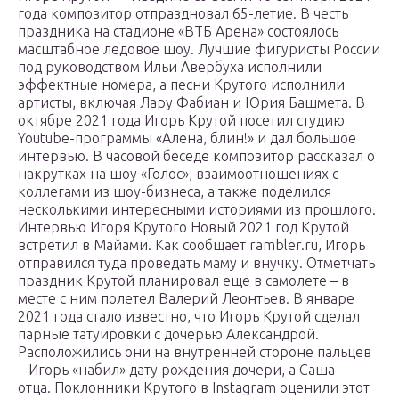
года композитор отпраздновал 65-летие. В честь
праздника на стадионе «ВТБ Арена» состоялось
масштабное ледовое шоу. Лучшие фигуристы России
под руководством Ильи Авербуха исполнили
эффектные номера, а песни Крутого исполнили
артисты, включая Лару Фабиан и Юрия Башмета. В
октябре 2021 года Игорь Крутой посетил студию
Youtube-программы «Алена, блин!» и дал большое
интервью. В часовой беседе композитор рассказал о
накрутках на шоу «Голос», взаимоотношениях с
коллегами из шоу-бизнеса, а также поделился
несколькими интересными историями из прошлого.
Интервью Игоря Крутого Новый 2021 год Крутой
встретил в Майами. Как сообщает rambler.ru, Игорь
отправился туда проведать маму и внучку. Отметчать
праздник Крутой планировал еще в самолете – в
месте с ним полетел Валерий Леонтьев. В январе
2021 года стало известно, что Игорь Крутой сделал
парные татуировки с дочерью Александрой.
Расположились они на внутренней стороне пальцев
– Игорь «набил» дату рождения дочери, а Саша –
отца. Поклонники Крутого в Instagram оценили этот