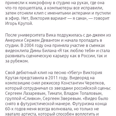
принесли к микрофону в студию на руках, где она
что-то прошептала, а компьютеры все исправили,
затем отсняли клип с именитыми актерами и пустили
в эфир. Нет, Виктория вариант — я сама», — говорит
Игорь Крутой.
После университета Вика подружилась с ди-джеем из
Америки Сержем Девантом и начала пропадать в
студии. В 2004 году она приняла участие в съемках
видеоклипа Димы Билана «Я так люблю тебя» и стала
развивать сценическую карьеру как в России, так и
за рубежом.
Свой дебютный клип на песню «Убегу» Виктория
Крутая представила в 2011 году. Видеоряд на
композицию снял режиссер Константин Черепков,
который сотрудничал со звездами российской сцены:
Сергеем Лазаревым, Тимати, Владом Топаловым,
группой «Сливки», Сергеем Зверевым. «Видео было
снято в футуристической манере. Футуризма конца
60-х годов меня всегда волновала, но только не
хватало артиста, который способен воплотить и