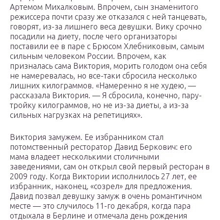
Артемом Михалковым. Впрочем, сын знаменитого
режиссера почти сразу же отказался с ней танцевать,
говорят, из-за лишнего веса девушки. Вику срочно
посадили на диету, после чего организаторы
поставили ее в паре с Брюсом Хлебниковым, самым
сильным человеком России. Впрочем, как
призналась сама Виктория, морить голодом она себя
не намеревалась, но все-таки сбросила несколько
лишних килограммов. «Намеренно я не худею, —
рассказала Виктория. — Я сбросила, конечно, пару-
тройку килограммов, но не из-за диеты, а из-за
сильных нагрузках на репетициях».
Виктория замужем. Ее избранником стал
потомственный ресторатор Давид Беркович: его
мама владеет несколькими столичными
заведениями, сам он открыл свой первый ресторан в
2009 году. Когда Виктории исполнилось 27 лет, ее
избранник, наконец, «созрел» для предложения.
Давид позвал девушку замуж в очень романтичном
месте — это случилось 11-го декабря, когда пара
отдыхала в Берлине и отмечала день рождения