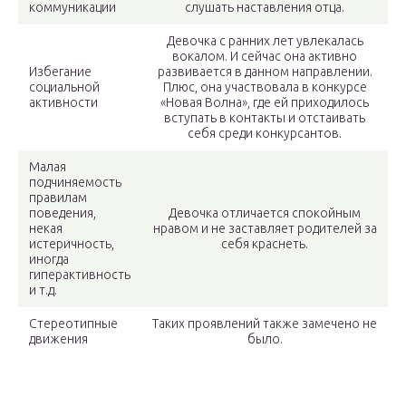
коммуникации
слушать наставления отца.
Девочка с ранних лет увлекалась
вокалом. И сейчас она активно
Избегание
развивается в данном направлении.
социальной
Плюс, она участвовала в конкурсе
активности
«Новая Волна», где ей приходилось
вступать в контакты и отстаивать
себя среди конкурсантов.
Малая
подчиняемость
правилам
поведения,
Девочка отличается спокойным
некая
нравом и не заставляет родителей за
истеричность,
себя краснеть.
иногда
гиперактивность
и т.д.
Стереотипные
Таких проявлений также замечено не
движения
было.