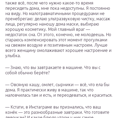
также всё, после чего нужно какое-то время
пересидеть дома, мне пока недоступны. Я постоянно
на виду. Но малотравматичными процедурами не
пренебрегаю: делаю ультразвуковую чистку, массаж
лица, регулярно наношу дома маски, выбираю
хорошую косметику. Мой главный враг —
недостаток сна. От этого, конечно, не молодеешь. Но
стараюсь компенсировать этот момент прогулками
на свежем воздухе и позитивным настроем. Лучше
всего женщину омолаживают хорошее настроение и
улыбка.
— Знаю, что вы завтракаете в машине. Что вы с
собой обычно берёте?
— Овсяную кашу, омлет, сырники — всё, что ела бы
дома. Я практически живу в машине, так что
наловчилась там и есть, и переодеваться, и краситься.
— Кстати, в Инстаграме вы признались, что ваш
конёк — это разно­образные завтраки. Что готовите
девочкам? И какое блюдо утром у них самое