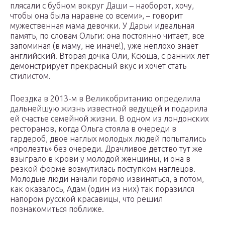
плясали с бубном вокруг Даши – наоборот, хочу,
чтобы она была наравне со всеми», – говорит
мужественная мама девочки. У Дарьи идеальная
память, по словам Ольги: она постоянно читает, все
запоминая (в маму, не иначе!), уже неплохо знает
английский. Вторая дочка Оли, Ксюша, с ранних лет
демонстрирует прекрасный вкус и хочет стать
стилистом.
Поездка в 2013-м в Великобританию определила
дальнейшую жизнь известной ведущей и подарила
ей счастье семейной жизни. В одном из лондонских
ресторанов, когда Ольга стояла в очереди в
гардероб, двое наглых молодых людей попытались
«пролезть» без очереди. Драчливое детство тут же
взыграло в крови у молодой женщины, и она в
резкой форме возмутилась поступком наглецов.
Молодые люди начали горячо извиняться, а потом,
как оказалось, Адам (один из них) так поразился
напором русской красавицы, что решил
познакомиться поближе.