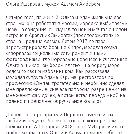
Ольга Ушакова с мужем Адамом Амбером
Четыре года, по 2017-й, Ольга и Адам жили «на две
страны»: она работала в России, изредка выбираясь к
нему на свидания, он скучал по ней и мечтал о новой
встрече в Арабских Эмиратах (предположительно
страна – родина Адама). Летом 2017-го пара
зарегистрировала брак на Кипре, молодая семья
«взорвала» социальные сети романтичными
фотографиями, где нереально красивая и счастливая
Ольга в шикарном белом платье – на берегу моря
рядом со своим избранником. Как рассказала
молодая супруга Адама Карима, ресторатора по
профессии: «Он так трогательно и необычно сделал
мне предложение: сначала попросил разрешения на
мне жениться у дочек, а потом встал передо мной на
колено и преподнес обручальное кольцо».
Довольно скоро зрители Первого заметили: их
любимая ведущая Ушакова снова в «интересном»
положении. А 14 апреля 2018-го в СМИ просочилась
информация, что у Ольги и Адама родился ребенок,