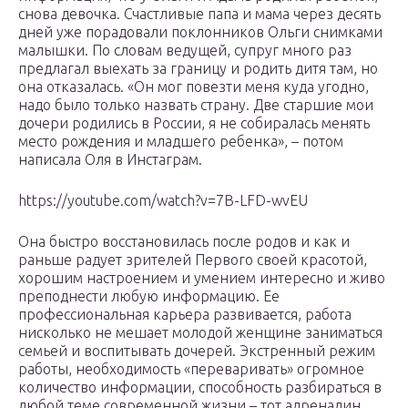
снова девочка. Счастливые папа и мама через десять
дней уже порадовали поклонников Ольги снимками
малышки. По словам ведущей, супруг много раз
предлагал выехать за границу и родить дитя там, но
она отказалась. «Он мог повезти меня куда угодно,
надо было только назвать страну. Две старшие мои
дочери родились в России, я не собиралась менять
место рождения и младшего ребенка», – потом
написала Оля в Инстаграм.
https://youtube.com/watch?v=7B-LFD-wvEU
Она быстро восстановилась после родов и как и
раньше радует зрителей Первого своей красотой,
хорошим настроением и умением интересно и живо
преподнести любую информацию. Ее
профессиональная карьера развивается, работа
нисколько не мешает молодой женщине заниматься
семьей и воспитывать дочерей. Экстренный режим
работы, необходимость «переваривать» огромное
количество информации, способность разбираться в
любой теме современной жизни – тот адреналин,