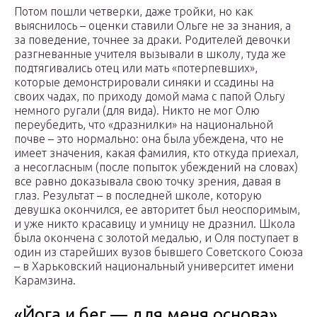
Потом пошли четверки, даже тройки, но как
выяснилось – оценки ставили Ольге не за знания, а
за поведение, точнее за драки. Родителей девочки
разгневанные учителя вызывали в школу, туда же
подтягивались отец или мать «потерпевших»,
которые демонстрировали синяки и ссадины на
своих чадах, по приходу домой мама с папой Ольгу
немного ругали (для вида). Никто не мог Олю
переубедить, что «дразнилки» на национальной
почве – это нормально: она была убеждена, что не
имеет значения, какая фамилия, кто откуда приехал,
а несогласным (после попыток убеждений на словах)
все равно доказывала свою точку зрения, давая в
глаз. Результат – в последней школе, которую
девушка окончился, ее авторитет был неоспоримым,
и уже никто красавицу и умницу не дразнил. Школа
была окончена с золотой медалью, и Оля поступает в
один из старейших вузов бывшего Советского Союза
– в Харьковский национальный университет имени
Карамзина.
«Йога и бег — для меня основа»