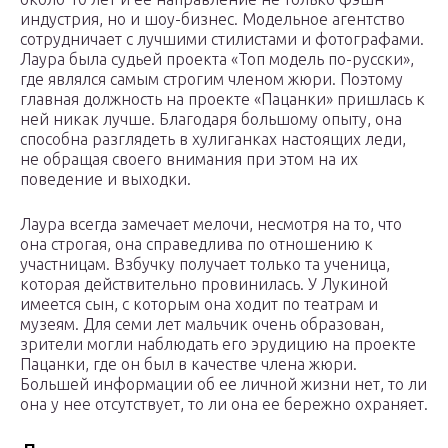
индустрия, но и шоу-бизнес. Модельное агентство
сотрудничает с лучшими стилистами и фотографами.
Лаура была судьей проекта «Топ модель по-русски»,
где являлся самым строгим членом жюри. Поэтому
главная должность на проекте «Пацанки» пришлась к
ней никак лучше. Благодаря большому опыту, она
способна разглядеть в хулиганках настоящих леди,
не обращая своего внимания при этом на их
поведение и выходки.
Лаура всегда замечает мелочи, несмотря на то, что
она строгая, она справедлива по отношению к
участницам. Взбучку получает только та ученица,
которая действительно провинилась. У Лукиной
имеется сын, с которым она ходит по театрам и
музеям. Для семи лет мальчик очень образован,
зрители могли наблюдать его эрудицию на проекте
Пацанки, где он был в качестве члена жюри.
Большей информации об ее личной жизни нет, то ли
она у нее отсутствует, то ли она ее бережно охраняет.