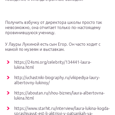
Получить взбучку от директора школы просто так
невозможно, она отчитает только по-настоящему
провинившуюся ученицу.
У Лауры Лукиной есть сын Егор. Он часто ходит с
мамой по музеям и выставкам.
https://24smi.org/celebrity/134441-laura-
lukina.html
http://uchastniki-biography.ru/vikipediya-laury-
albertovny-lukinoy/
https://aboutan.ru/shou-biznes/laura-albertovna-
lukina.html
https://www.starhit.ru/interview/laura-lukina-kogda-
sprashivayut-est-li-aktrisyi-v-patsankah-ya-