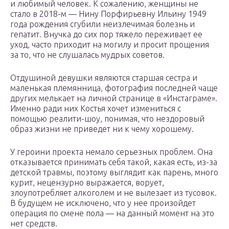
и любимый человек. К сожалению, женщины не
стало в 2018-м — Нину Порфирьевну Ильину 1949
года рождения сгубили неизлечимая болезнь и
гепатит. Внучка до сих пор тяжело переживает ее
уход, часто приходит на могилу и просит прощения
за то, что не слушалась мудрых советов.
Отдушиной девушки являются старшая сестра и
маленькая племянница, фотография последней чаще
других мелькает на личной странице в «Инстаграме».
Именно ради них Костья хочет измениться с
помощью реалити-шоу, понимая, что нездоровый
образ жизни не приведет ни к чему хорошему.
У героини проекта немало серьезных проблем. Она
отказывается принимать себя такой, какая есть, из-за
детской травмы, поэтому выглядит как парень, много
курит, нецензурно выражается, ворует,
злоупотребляет алкоголем и не вылезает из тусовок.
В будущем не исключено, что у нее произойдет
операция по смене пола — на данный момент на это
нет средств.