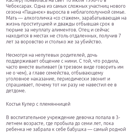
Каспер) появилась на свет 16 июля 1998-го в
Чебоксарах. Одна из самых сложных участниц нового
сезона «Пацанок» выросла в неблагополучной семье.
Мать — алкоголичка «со стажем», зарабатывающая на
жизнь проституцией и дважды отбывшая срок в
тюрьме за неуплату алиментов. Отец и сейчас
находится в местах не столь отдаленных, получив 7
лет за воровство и столько же за убийство.
Несмотря на непутевых родителей, дочь
поддерживает общение с ними. С той, что родила,
часто вместе выпивает (в трезвом виде говорить им
не о чем), а главе семейства, отбывающему
уголовное наказание, периодически звонит и
спрашивает, почему тот ни разу не навестил ее в
детдоме.
Костья Купер с племянницей
В воспитательное учреждение девочка попала в 3-
летнем возрасте, где пробыла до семи лет, пока
ребенка не забрала к себе бабушка — самый родной