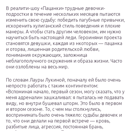
В реалити-шоу «Пацанки» трудные девочки-
подростки в течение нескольких месяцев пытаются
изменить свою судьбу: победить пагубные привычки,
искоренить хулиганский стиль поведения и плохие
манеры. А чтобы стать другим человеком, им нужно
научиться быть настоящей леди. Героинями проекта
становятся девушки, каждая из нкоторых — пацанка
и оторва, лишенная родительской любви,
понимания окружающих, заложница
неблагополучного окружения и образа жизни. Часто
они озлоблены на весь мир.
По словам Лауры Лукиной, поначалу ей было очень
непросто работать с таким контингентом:
«Вспоминая начало, первый сезон, могу сказать, что у
меня адреналин зашкаливал: я пыталась не подавать
виду, но внутри бушевал шторм. Это было в первом
и втором сезоне. То, с чем мы столкнулись,
воспринимать было очень тяжело: судьбы девочек и
то, что они делали на первой встрече — кровь,
разбитые лица, агрессия, постоянная брань,