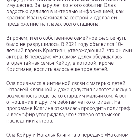
имущество. За пару лет до этого события Ола с
радостью делился в интервью информацией, как
красиво Иван ухаживал за сестрой и сделал ей
предложение на глазах всего стадиона.
Впрочем, и его собственное семейное счастье чуть
было не разрушилось. В 2021 году объявился 18-
летний парень Кристиан, утверждающий, что он сын
актера. В передаче «На самом деле» обсуждалась
вторая тайная семья Кейру, в которой, кроме
Кристиана, воспитывалось еще трое детей.
Ола признался в интимной связи с матерью детей
Натальей Клягиной и даже допустил гипотетическую
возможность родства со старшим мальчиком. А вот
отношение к другим ребятам четко отрицал. На
программе Клягина отказалась проходить полиграф
и весь эфир утверждала, что четверо отпрысков —
наследники актера.
Ола Кейру и Наталья Клягина в передаче «На самом