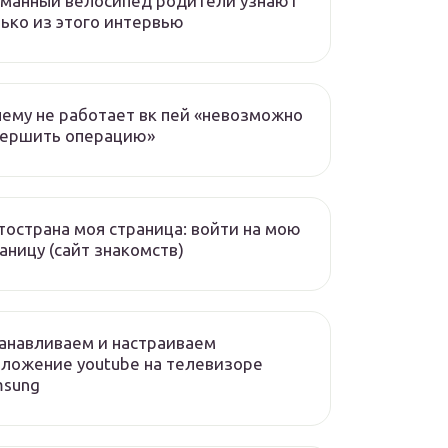
манный велосипед родители узнают
ько из этого интервью
ему не работает вк пей «невозможно
вершить операцию»
острана моя страница: войти на мою
аницу (сайт знакомств)
анавливаем и настраиваем
ложение youtube на телевизоре
msung