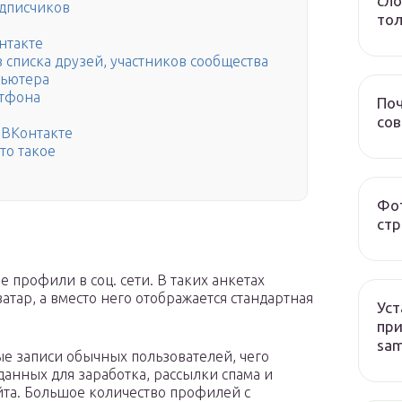
сло
одписчиков
тол
нтакте
з списка друзей, участников сообщества
пьютера
ртфона
Поч
со
 ВКонтакте
то такое
Фот
стр
профили в соц. сети. В таких анкетах
атар, а вместо него отображается стандартная
Уст
при
sa
е записи обычных пользователей, чего
данных для заработка, рассылки спама и
та. Большое количество профилей с