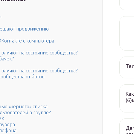
»
 мешают продвижению
ВКонтакте с компьютера
к влияют на состояние сообщества?
бачек?
Те
к влияют на состояние сообщества?
сообщества от ботов
Как
(6)
ью «черного» списка
льзователей в группе?
ВК
аузера
Дет
елефона