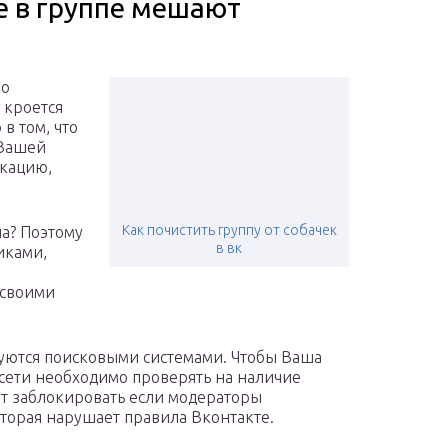
е в группе мешают
но
 кроется
в том, что
 Вашей
икацию,
Как почистить группу от собачек
па? Поэтому
в вк
иками,
 своими
уются поисковыми системами. Чтобы Ваша
 сети необходимо проверять на наличие
ут заблокировать если модераторы
оторая нарушает правила Вконтакте.