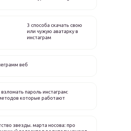
3 способа скачать свою
или чужую аватарку в
инстаграм
леграмм веб
 взломать пароль инстаграм:
методов которые работают
ство звезды. марта носова: про