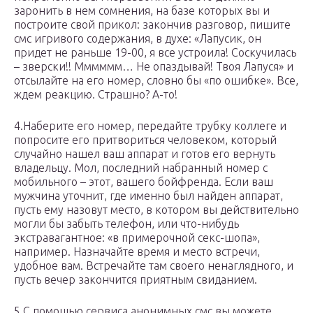
заронить в нем сомнения, на базе которых вы и
построите свой прикол: закончив разговор, пишите
смс игривого содержания, в духе: «Лапусик, он
придет не раньше 19-00, я все устроила! Соскучилась
– зверски!! Мммммм… Не опаздывай! Твоя Лапуся» и
отсылайте на его номер, словно бы «по ошибке». Все,
ждем реакцию. Страшно? А-то!
4.Наберите его номер, передайте трубку коллеге и
попросите его притвориться человеком, который
случайно нашел ваш аппарат и готов его вернуть
владельцу. Мол, последний набранный номер с
мобильного – этот, вашего бойфренда. Если ваш
мужчина уточнит, где именно был найден аппарат,
пусть ему назовут место, в котором вы действительно
могли бы забыть телефон, или что-нибудь
экстравагантное: «в примерочной секс-шопа»,
например. Назначайте время и место встречи,
удобное вам. Встречайте там своего ненаглядного, и
пусть вечер закончится приятным свиданием.
5.С помощью сервиса анонимных смс вы можете