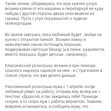
Также ночью, убедившись, что муж крепко уснул,
возьми ключи от его машины и перепаркуй ее куда-
нибудь с другой стороны двора (или вывези из
гаража). Пусть с утра поразмыслит о чудесах
телепортации.
Во время завтрака, пока любимый будет , войди на
кухню с открытой пачкой . Возьми ложку и
невозмутимо начни поглощать порошок,
поддерживая светскую беседу (а в пачке, разумеется,
вместо порошка, будет детская , например).
Классический розыгрыш: возьми и при помощи
красного маркера нарисуй на нем . и с трагизмом в
голосе спроси, что вам делать дальше.
Рискованный розыгрыш мужа с 1 апреля: когда
любимый уйдет на работу, отправь ему вслед смс с
текстом: «Дорогой, я так заждалась тебя! Приходи
скорее, а то скоро муж с работы вернется». Главное,
вовремя остановиться, и сообщить мужу, что .