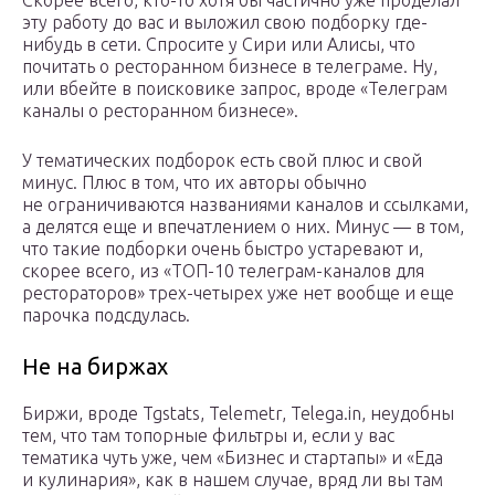
Скорее всего, кто-то хотя бы частично уже проделал
эту работу до вас и выложил свою подборку где-
нибудь в сети. Спросите у Сири или Алисы, что
почитать о ресторанном бизнесе в телеграме. Ну,
или вбейте в поисковике запрос, вроде «Телеграм
каналы о ресторанном бизнесе».
У тематических подборок есть свой плюс и свой
минус. Плюс в том, что их авторы обычно
не ограничиваются названиями каналов и ссылками,
а делятся еще и впечатлением о них. Минус — в том,
что такие подборки очень быстро устаревают и,
скорее всего, из «ТОП-10 телеграм-каналов для
рестораторов» трех-четырех уже нет вообще и еще
парочка подсдулась.
Не на биржах
Биржи, вроде Tgstats, Telemetr, Telega.in, неудобны
тем, что там топорные фильтры и, если у вас
тематика чуть уже, чем «Бизнес и стартапы» и «Еда
и кулинария», как в нашем случае, вряд ли вы там