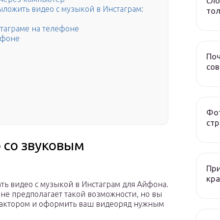
сло
выложить видео с музыкой в Инстаграм:
тол
стаграме на телефоне
йфоне
Поч
со
Фот
стр
 со звуковым
При
кра
ать видео с музыкой в Инстаграм для Айфона.
 не предполагает такой возможности, но вы
дактором и оформить ваш видеоряд нужным