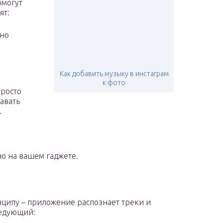
омогут
ят:
жно
Как добавить музыку в инстаграм
к фото
просто
давать
.
но на вашем гаджете.
нципу – приложение распознает треки и
ледующий: