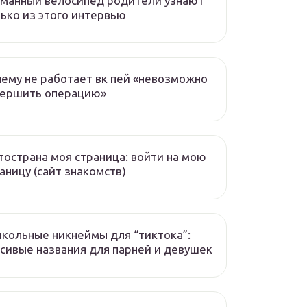
манный велосипед родители узнают
ько из этого интервью
ему не работает вк пей «невозможно
вершить операцию»
острана моя страница: войти на мою
аницу (сайт знакомств)
кольные никнеймы для “тиктока”:
сивые названия для парней и девушек