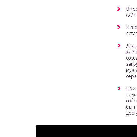
Вмес
сайт
И в 
вста
Даль
клип
сосе
загр
музы
серв
При 
помо
собс
бы н
дост