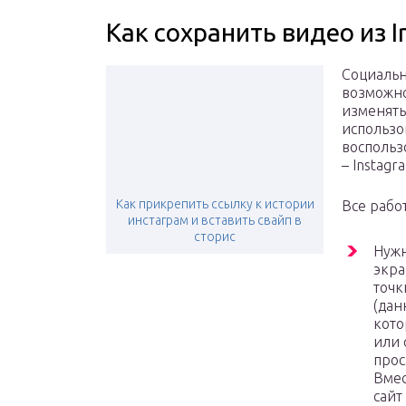
Как сохранить видео из I
Социальн
возможно
изменять
использо
воспольз
– Instagra
Как прикрепить ссылку к истории
Все рабо
инстаграм и вставить свайп в
сторис
Нужн
экра
точк
(дан
кото
или 
прос
Вмес
сайт