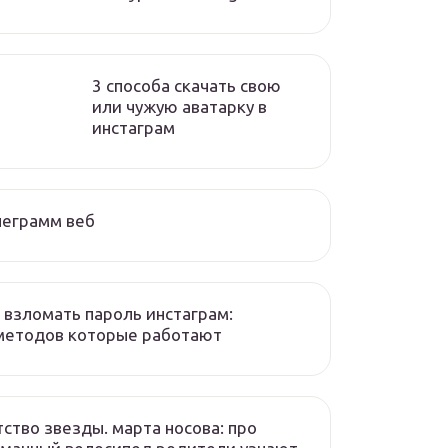
3 способа скачать свою
или чужую аватарку в
инстаграм
леграмм веб
 взломать пароль инстаграм:
методов которые работают
ство звезды. марта носова: про