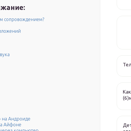
жание:
ым сопровождением?
риложений
вука
Те
Как
(6)
 на Андроиде
на Айфоне
Дет
 через компьютер