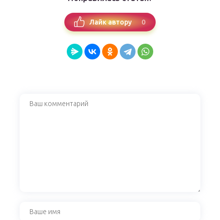
0
Лайк автору