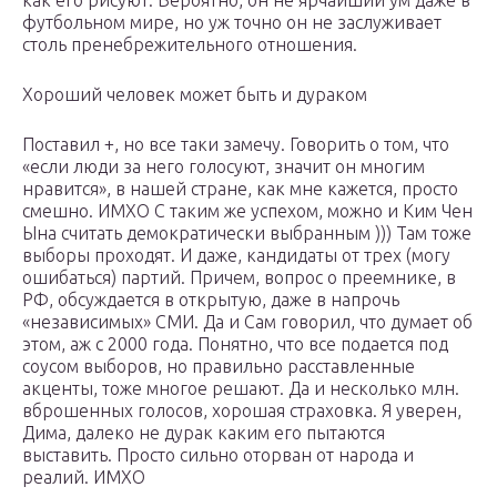
как его рисуют. Вероятно, он не ярчайший ум даже в
футбольном мире, но уж точно он не заслуживает
столь пренебрежительного отношения.
Хороший человек может быть и дураком
Поставил +, но все таки замечу. Говорить о том, что
«если люди за него голосуют, значит он многим
нравится», в нашей стране, как мне кажется, просто
смешно. ИМХО С таким же успехом, можно и Ким Чен
Ына считать демократически выбранным ))) Там тоже
выборы проходят. И даже, кандидаты от трех (могу
ошибаться) партий. Причем, вопрос о преемнике, в
РФ, обсуждается в открытую, даже в напрочь
«независимых» СМИ. Да и Сам говорил, что думает об
этом, аж с 2000 года. Понятно, что все подается под
соусом выборов, но правильно расставленные
акценты, тоже многое решают. Да и несколько млн.
вброшенных голосов, хорошая страховка. Я уверен,
Дима, далеко не дурак каким его пытаются
выставить. Просто сильно оторван от народа и
реалий. ИМХО