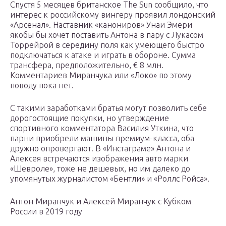
Спустя 5 месяцев британское The Sun сообщило, что
интерес к российскому вингеру проявил лондонский
«Арсенал». Наставник «канониров» Унаи Эмери
якобы бы хочет поставить Антона в пару с Лукасом
Торрейрой в середину поля как умеющего быстро
подключаться к атаке и играть в обороне. Сумма
трансфера, предположительно, € 8 млн.
Комментариев Миранчука или «Локо» по этому
поводу пока нет.
С такими заработками братья могут позволить себе
дорогостоящие покупки, но утверждение
спортивного комментатора Василия Уткина, что
парни приобрели машины премиум-класса, оба
дружно опровергают. В «Инстаграме» Антона и
Алексея встречаются изображения авто марки
«Шевроле», тоже не дешевых, но им далеко до
упомянутых журналистом «Бентли» и «Роллс Ройса».
Антон Миранчук и Алексей Миранчук с Кубком
России в 2019 году