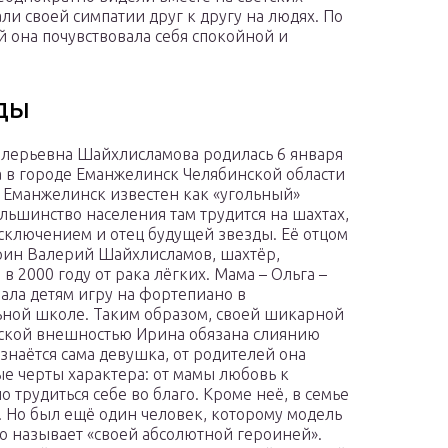
ли своей симпатии друг к другу на людях. По
й она почувствовала себя спокойной и
ды
лерьевна Шайхлисламова родилась 6 января
а в городе Еманжелинск Челябинской области
. Еманжелинск известен как «угольный»
ольшинство населения там трудится на шахтах,
исключением и отец будущей звезды. Её отцом
рин Валерий Шайхлисламов, шахтёр,
в 2000 году от рака лёгких. Мама – Ольга –
ала детям игру на фортепиано в
ной школе. Таким образом, своей шикарной
ской внешностью Ирина обязана слиянию
изнаётся сама девушка, от родителей она
ые черты характера: от мамы любовь к
 трудиться себе во благо. Кроме неё, в семье
. Но был ещё один человек, которому модель
го называет «своей абсолютной героиней».