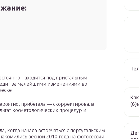
жание:
Те
стоянно находится под пристальным
ледит за малейшими изменениями во
ческе
Как
(6)
вероятно, прибегала — скорректировала
льтат косметологических процедур и
а, когда начала встречаться с португальским
Дет
акомились весной 2010 года на фотосессии