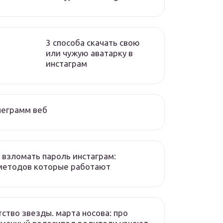
3 способа скачать свою
или чужую аватарку в
инстаграм
леграмм веб
 взломать пароль инстаграм:
методов которые работают
ство звезды. марта носова: про