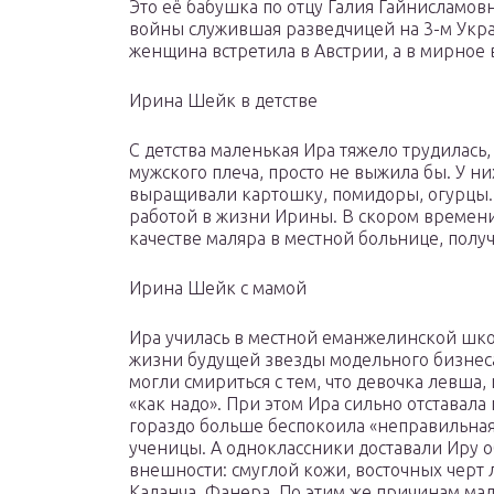
Это её бабушка по отцу Галия Гайнисламо
войны служившая разведчицей на 3-м Укр
женщина встретила в Австрии, а в мирное 
Ирина Шейк в детстве
С детства маленькая Ира тяжело трудилась,
мужского плеча, просто не выжила бы. У ни
выращивали картошку, помидоры, огурцы. 
работой в жизни Ирины. В скором времени
качестве маляра в местной больнице, получ
Ирина Шейк с мамой
Ира училась в местной еманжелинской шко
жизни будущей звезды модельного бизнеса.
могли смириться с тем, что девочка левша,
«как надо». При этом Ира сильно отставала
гораздо больше беспокоила «неправильная»
ученицы. А одноклассники доставали Иру
внешности: смуглой кожи, восточных черт л
Каланча, Фанера. По этим же причинам ма