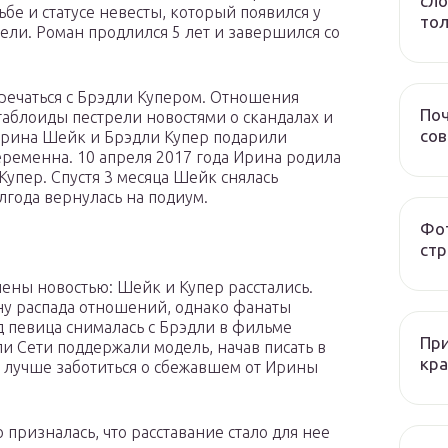
сло
ьбе и статусе невесты, который появился у
тол
ели. Роман продлился 5 лет и завершился со
тречаться с Брэдли Купером. Отношения
Поч
таблоиды пестрели новостями о скандалах и
со
Ирина Шейк и Брэдли Купер подарили
ременна. 10 апреля 2017 года Ирина родила
упер. Спустя 3 месяца Шейк снялась
лгода вернулась на подиум.
Фот
стр
ны новостью: Шейк и Купер расстались.
ину распада отношений, однако фанаты
д певица снималась с Брэдли в фильме
При
ли Сети поддержали модель, начав писать в
кра
к лучше заботиться о сбежавшем от Ирины
призналась, что расставание стало для нее