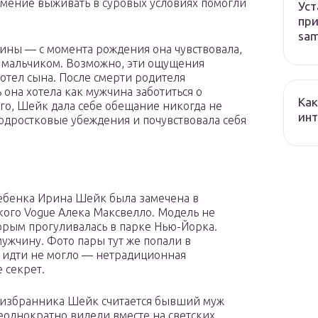
умение выживать в суровых условиях помогли
Уст
при
sa
ины — с момента рождения она чувствовала,
ть мальчиком. Возможно, эти ощущения
хотел сына. После смерти родителя
она хотела как мужчина заботиться о
Как
ого, Шейк дала себе обещание никогда не
ин
одростковые убеждения и почувствовала себя
ребенка Ирина Шейк была замечена в
ого Vogue Алека Максвелло. Модель не
торым прогуливалась в парке Нью-Йорка.
ужчину. Фото пары тут же попали в
 идти не могло — нетрадиционная
 секрет.
о избранника Шейк считается бывший муж
однократно видели вместе на светских