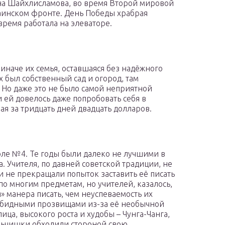
вна Шайхлисламова, во время Второй мировой
аинском фронте. День Победы храбрая
время работала на элеваторе.
 иначе их семья, оставшаяся без надёжного
х был собственный сад и огород, там
Но даже это не было самой неприятной
 ей довелось даже попробовать себя в
ая за тридцать дней двадцать долларов.
ле №4. Те годы были далеко не лучшими в
 Учителя, по давней советской традиции, не
 и не прекращали попыток заставить её писать
 по многим предметам, но учителей, казалось,
 манера писать, чем неуспеваемость их
 обидными прозвищами из-за её необычной
ица, высокого роста и худобы – Чунга-Чанга,
льчишки обходили стороной свою