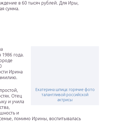
ждение в 60 тысяч рублей. Для Иры,
ая сумма.
на
 1986 года.
городе
0
ости Ирина
фамилию.
Екатерина шпица: горячие фото
простой,
талантливой российской
стях. Отец
актрисы
ыку и учила
ства,
шность и
 семье, помимо Ирины, воспитывалась