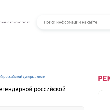
рнал о компьютерах
РЕ
ой российской супермодели
егендарной российской