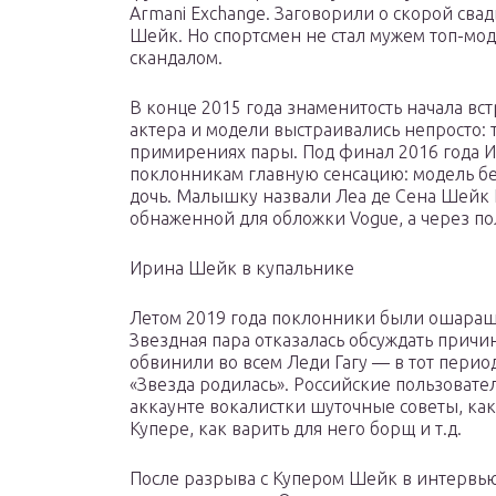
Armani Exchange. Заговорили о скорой свад
Шейк. Но спортсмен не стал мужем топ-мод
скандалом.
В конце 2015 года знаменитость начала вс
актера и модели выстраивались непросто: 
примирениях пары. Под финал 2016 года 
поклонникам главную сенсацию: модель бе
дочь. Малышку назвали Леа де Сена Шейк К
обнаженной для обложки Vogue, а через по
Ирина Шейк в купальнике
Летом 2019 года поклонники были ошараше
Звездная пара отказалась обсуждать прич
обвинили во всем Леди Гагу — в тот перио
«Звезда родилась». Российские пользовате
аккаунте вокалистки шуточные советы, ка
Купере, как варить для него борщ и т.д.
После разрыва с Купером Шейк в интервью 