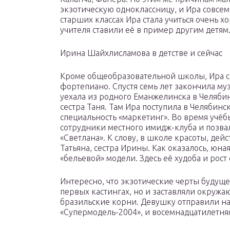
экзотическую одноклассницу, и Ира совсем 
старших классах Ира стала учиться очень 
учителя ставили её в пример другим детям
Ирина Шайхлисламова в детстве и сейчас
Кроме общеобразовательной школы, Ира с 
фортепиано. Спустя семь лет закончила муз
уехала из родного Еманжелинска в Челябин
сестра Таня. Там Ира поступила в Челябин
специальность «маркетинг». Во время учё
сотрудники местного имидж-клуба и позвал
«Светлана». К слову, в школе красоты, де
Татьяна, сестра Ирины. Как оказалось, юн
«бельевой» модели. Здесь её худоба и рост 
Интересно, что экзотические черты будущ
первых кастингах, но и заставляли окружа
бразильские корни. Девушку отправили н
«Супермодель-2004», и восемнадцатилетня