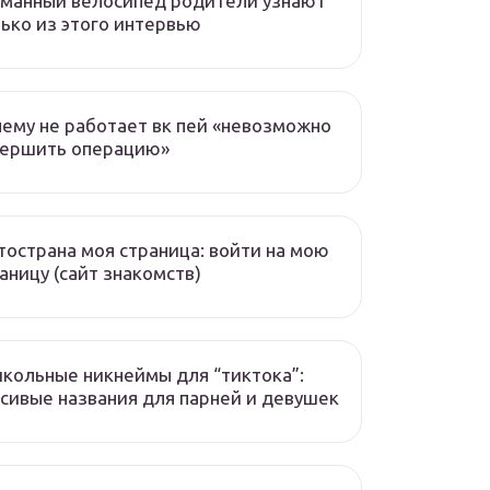
манный велосипед родители узнают
ько из этого интервью
ему не работает вк пей «невозможно
вершить операцию»
острана моя страница: войти на мою
аницу (сайт знакомств)
кольные никнеймы для “тиктока”:
сивые названия для парней и девушек