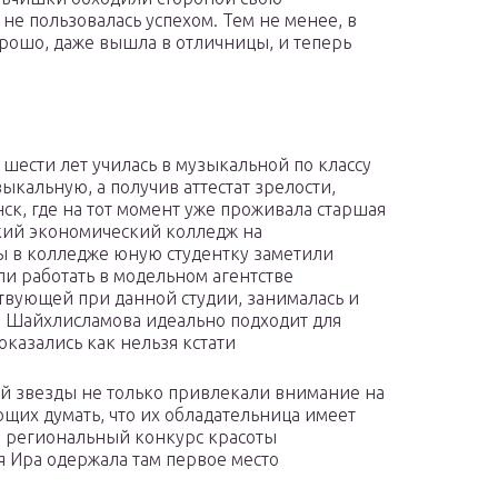
не пользовалась успехом. Тем не менее, в
хорошо, даже вышла в отличницы, и теперь
.
шести лет училась в музыкальной по классу
ыкальную, а получив аттестат зрелости,
ск, где на тот момент уже проживала старшая
ский экономический колледж на
бы в колледже юную студентку заметили
и работать в модельном агентстве
йствующей при данной студии, занималась и
ая Шайхлисламова идеально подходит для
оказались как нельзя кстати
ей звезды не только привлекали внимание на
ющих думать, что их обладательница имеет
а региональный конкурс красоты
я Ира одержала там первое место