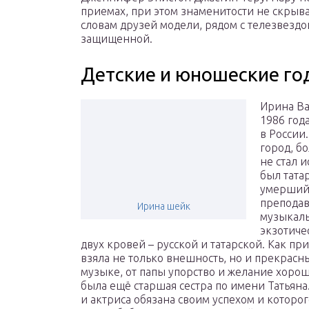
приемах, при этом знаменитости не скрыва
словам друзей модели, рядом с телезвездо
защищенной.
Детские и юношеские го
Ирина Ва
1986 год
в России
город, б
не стал 
был тата
умерший 
преподав
Ирина шейк
музыкаль
экзотиче
двух кровей – русской и татарской. Как пр
взяла не только внешность, но и прекрасн
музыке, от папы упорство и желание хорошо
была ещё старшая сестра по имени Татьяна
и актриса обязана своим успехом и которо