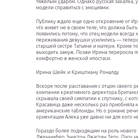
тяжелым ударом. Однако русская закалка, 
модели справиться с эмоциями.
Публику ждало еще одно откровение от Ир
что живет не в своем теле, что должна бы
появились потому, что отец модели всегда 
переживания девушки усилились — теперь 
старшей сестре Татьяне и матери. Кроме т
выходить замуж. Позже Ирина переросла п
комфортно в женской ипостаси.
Ирина Шейк и Криштиану Роналду
Вскоре после расставания с отцом своего 
компании креативного директора британск
скрывала своей симпатии к спутнику, с ко
Красавица даже несколько раз приобняла м
американские таблоиды. Но о романе речи
ориентация Алека уже давно ни для кого не
Гораздо более подходящим на роль новог
Дженнифер Энистон Джастин Теру. Пару не