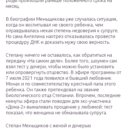
роды произошли раньше положенного срока на
месяц.
В биографии Меньщикова уже случалась ситуация,
когда он воспитывал не своего ребенка, чем
оправдывалась некая степень недоверия к супруге.
Но сама Ангелина наотрез отказывалась провести
процедуру ДНК и доказать мужу свою верность.
Степану ничего не оставалось, как обратиться на
передачу «На самом деле». Более того, шоумен сам
взял тест у дочери, чтобы можно было установить
или опровергнуть отцовство. В эфире программы от
7 июля 2021 года появился и бывший любовник
Монах и по совместительству крестный папа этого
ребенка. Он также претендовал на звание
биологического отца Степании. Впрочем, последние
минуты эфира стали поводом для экс-участника
«Дома-2» вымаливать прощение у любимой: тест
показал, что женщина не обманывала супруга.
Степан Меньщиков с женой и дочерью