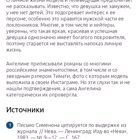
О личной жизни модель и телеведущая предпочитает
не рассказывать. Известно, что девушка не замужем,
у нее нет детей. Это подогревает интерес к ее
персоне, особенно это нравится мужской части ее
поклонников. Многие, в том числе и хейтеры,
уверены, что такая яркая, красивая и успешная
девушка однозначно имеет богатого покровителя,
поэтому старается не выставлять напоказ личную
жизнь.
Ангелине приписывали романы со многими
российскими знаменитостями, в том числе и со
звездным рэпером Тимати, фото с которым модель
выложила в своем Инстаграме. Но эти слухи так и не
нашли подтверждения, а сама Ангелина
категорически их опровергла.
Источники
Письмо Сименона цитируется по выдержке из
журнала // Нева. — Ленинград: Изд-во «Нева»,
1983. — № 9—12. — С. 167.