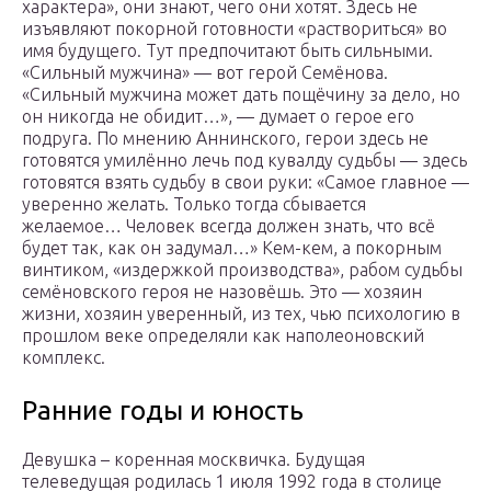
характера», они знают, чего они хотят. Здесь не
изъявляют покорной готовности «раствориться» во
имя будущего. Тут предпочитают быть сильными.
«Сильный мужчина» — вот герой Семёнова.
«Сильный мужчина может дать пощёчину за дело, но
он никогда не обидит…», — думает о герое его
подруга. По мнению Аннинского, герои здесь не
готовятся умилённо лечь под кувалду судьбы — здесь
готовятся взять судьбу в свои руки: «Самое главное —
уверенно желать. Только тогда сбывается
желаемое… Человек всегда должен знать, что всё
будет так, как он задумал…» Кем-кем, а покорным
винтиком, «издержкой производства», рабом судьбы
семёновского героя не назовёшь. Это — хозяин
жизни, хозяин уверенный, из тех, чью психологию в
прошлом веке определяли как наполеоновский
комплекс.
Ранние годы и юность
Девушка – коренная москвичка. Будущая
телеведущая родилась 1 июля 1992 года в столице