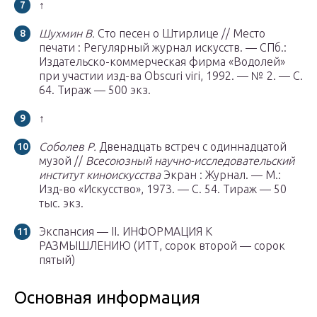
↑
Шухмин В.
Сто песен о Штирлице // Место
печати : Регулярный журнал искусств. —
СПб.
:
Издательско-коммерческая фирма «Водолей»
при участии изд-ва Obscuri viri, 1992. — № 2. — С.
64. Тираж — 500 экз.
↑
Соболев Р.
Двенадцать встреч с одиннадцатой
музой //
Всесоюзный научно-исследовательский
институт киноискусства
Экран : Журнал. —
М.
:
Изд-во «Искусство», 1973. — С. 54. Тираж — 50
тыс. экз.
Экспансия — II. ИНФОРМАЦИЯ К
РАЗМЫШЛЕНИЮ (ИТТ, сорок второй — сорок
пятый)
Основная информация