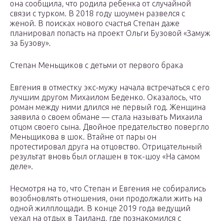
она сообщила, что родила ребенка от случайной
связи с турком. В 2018 году шоумен развелся с
женой. В поисках нового счастья Степан даже
планировал попасть на проект Ольги Бузовой «Замуж
за Бузову».
Степан Меньщиков с детьми от первого брака
Евгения в отместку экс-мужу начала встречаться с его
лучшим другом Михаилом Беденко. Оказалось, что
роман между ними длился не первый год. Женщина
заявила о своем обмане — стала называть Михаила
отцом своего сына. Двойное предательство повергло
Меньщикова в шок. Втайне от пары он
протестировал друга на отцовство. Отрицательный
результат вновь был оглашен в ток-шоу «На самом
деле».
Несмотря на то, что Степан и Евгения не собирались
возобновлять отношения, они продолжали жить на
одной жилплощади. В конце 2019 года ведущий
уехал на отдых в Таиланд, где познакомился с