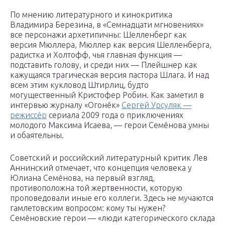
По мнению литературного и кинокритика
Владимира Березина, в «Семнадцати мгновениях»
все персонажи архетипичны: Шелленберг как
версия Мюллера, Мюллер как версия Шелленберга,
радистка и Холтофф, чья главная функция —
подставить голову, и среди них — Плейшнер как
кажущаяся трагическая версия пастора Шлага. И над
всем этим кукловод Штирлиц, будто
могущественный Кристофер Робин. Как заметил в
интервью журналу «Огонёк»
Сергей Урсуляк —
режиссёр
сериала 2009 года о приключениях
молодого Максима Исаева, — герои Семёнова умны
и обаятельны.
Советский и российский литературный критик Лев
Аннинский отмечает, что концепция человека у
Юлиана Семёнова, на первый взгляд,
противоположна той жертвенности, которую
проповедовали иные его коллеги. Здесь не мучаются
гамлетовским вопросом: кому ты нужен?
Семёновские герои — «люди категорического склада