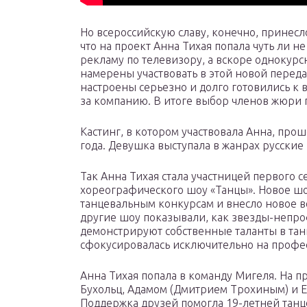
Но всероссийскую славу, конечно, принесл
что на проект Анна Тихая попала чуть ли н
рекламу по телевизору, а вскоре однокурс
намерены участвовать в этой новой переда
настроены серьезно и долго готовились к
за компанию. В итоге выбор членов жюри 
Кастинг, в котором участвовала Анна, про
года. Девушка выступала в жанрах русские
Так Анна Тихая стала участницей первого 
хореографического шоу «Танцы». Новое ш
танцевальным конкурсам и внесло новое в
другие шоу показывали, как звезды-непр
демонстрируют собственные таланты в танц
сфокусировалась исключительно на профе
Анна Тихая попала в команду Мигеля. На 
Бухольц, Адамом (Дмитрием Трохиным) и Е
Поддержка друзей помогла 19-летней танц