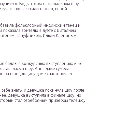
научиться. Ведь в этом танцевальном шоу
зучать новые стили танцев, порой
добавила фольклорный индийский танец и
 показала зрителю в дуэте с Виталием
с Антоном Пануфником, Ильей Клениным,
ие баллы в конкурсных выступлениях и не
оставалась в шоу. Анна даже сумела
н раз танцовщицу даже спас от вылета
 себе знать, и девушка покинула шоу после
нее, девушка выступила в финале шоу, но
который стал серебряным призером телешоу.