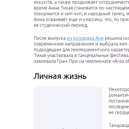
искусств, а также продолжает сотрудничеств
время Анна Тихая становится по-настояще
покоряются и хип-хоп, и народный танец, и
Анна осваивает еще и классику, что, по 
ее студенческий период.
После выпуска
из колледжа Аня
решила ско
современном направлении и выбрала хип-хо
подходящим для темпераментного характе
Тихая участвовала в танцевальных фестивал
завоевала Гран-При на чемпионате «Area of 
Личная жизнь
Некоторо
романтич
постанов
последне
ее сердц
Танцовщи