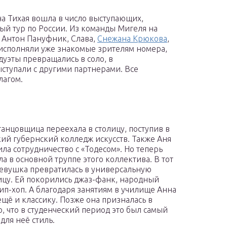
а Тихая вошла в число выступающих,
ый тур по России. Из команды Мигеля на
, Антон Пануфник, Слава,
Снежана Крюкова
,
исполняли уже знакомые зрителям номера,
уэты превращались в соло, в
ступали с другими партнерами. Все
лагом.
 танцовщица переехала в столицу, поступив в
ий губернский колледж искусств. Также Аня
ла сотрудничество с «Тодесом». Но теперь
ла в основной труппе этого коллектива. В тот
евушка превратилась в универсальную
цу. Ей покорились джаз-фанк, народный
хип-хоп. А благодаря занятиям в училище Анна
ещё и классику. Позже она призналась в
, что в студенческий период это был самый
для неё стиль.