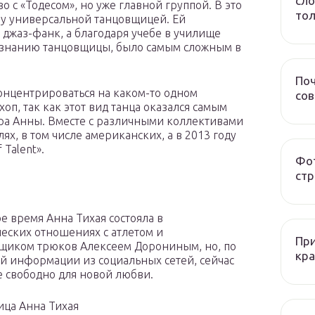
сло
о с «Тодесом», но уже главной группой. В это
тол
му универсальной танцовщицей. Ей
 джаз-фанк, а благодаря учебе в училище
признанию танцовщицы, было самым сложным в
Поч
нцентрироваться на каком-то одном
со
п, так как этот вид танца оказался самым
ра Анны. Вместе с различными коллективами
ях, в том числе американских, а в 2013 году
Talent».
Фот
стр
е время Анна Тихая состояла в
еских отношениях с атлетом и
При
щиком трюков Алексеем Дорониным, но, по
кра
й информации из социальных сетей, сейчас
е свободно для новой любви.
ца Анна Тихая