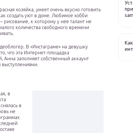
Уст
при
расная хозяйка, умеет очень вкусно готовить
sa
 как создать уют в доме. Любимое хобби
– рисование, к которому у нее талант не
 малого количества свободного времени
ивать.
Как
деоблогер. В «Инстаграме» на девушку
ин
то, что эта Интернет-площадка
, Анна заполняет собственный аккаунт
 выступлениями.
я, в
кта
снялась в
бовь не
рограммах
оследней
составе