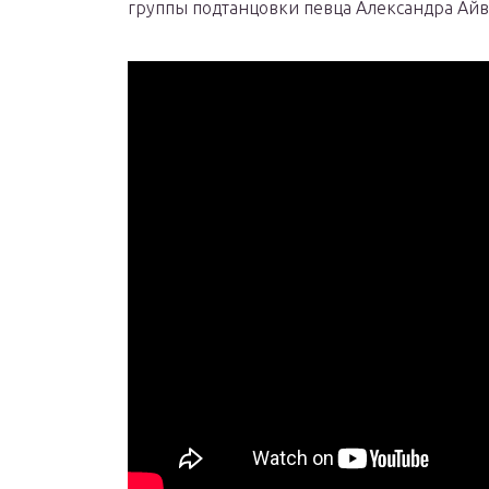
группы подтанцовки певца Александра Айв