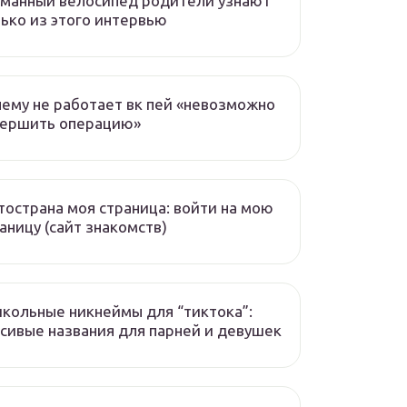
манный велосипед родители узнают
ько из этого интервью
ему не работает вк пей «невозможно
вершить операцию»
острана моя страница: войти на мою
аницу (сайт знакомств)
кольные никнеймы для “тиктока”:
сивые названия для парней и девушек