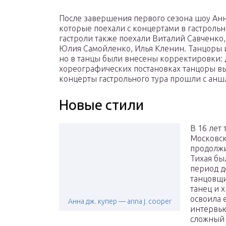
После завершения первого сезона шоу Анн
которые поехали с концертами в гастрольн
гастроли также поехали Виталий Савченко
Юлия Самойленко, Илья Кленин. Танцоры 
но в танцы были внесены корректировки: д
хореографических постановках танцоры вы
концерты гастрольного тура прошли с анш
Новые стили
В 16 лет
Московск
продолжи
Тихая бы
период д
танцовщи
танец и 
освоила 
Анна дж. купер — anna j. cooper
интервью
сложный 