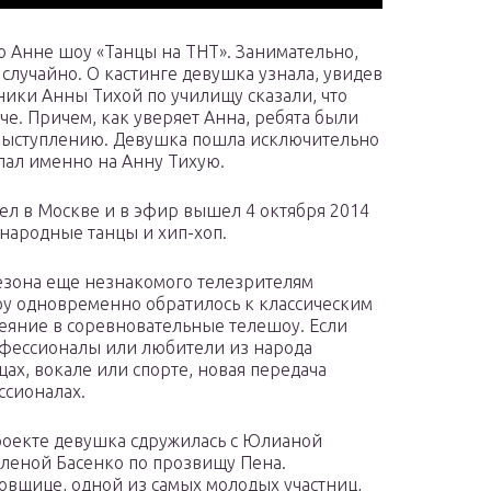
о Анне шоу «Танцы на ТНТ». Занимательно,
е случайно. О кастинге девушка узнала, увидев
ники Анны Тихой по училищу сказали, что
че. Причем, как уверяет Анна, ребята были
 выступлению. Девушка пошла исключительно
пал именно на Анну Тихую.
шел в Москве и в эфир вышел 4 октября 2014
 народные танцы и хип-хоп.
сезона еще незнакомого телезрителям
оу одновременно обратилось к классическим
еяние в соревновательные телешоу. Если
офессионалы или любители из народа
ах, вокале или спорте, новая передача
ссионалах.
проекте девушка сдружилась с Юлианой
леной Басенко по прозвищу Пена.
овщице, одной из самых молодых участниц,