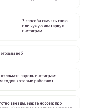
3 способа скачать свою
или чужую аватарку в
инстаграм
леграмм веб
 взломать пароль инстаграм:
методов которые работают
ство звезды. марта носова: про