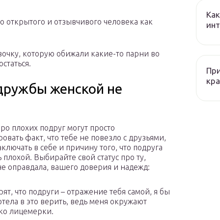
Как
го открытого и отзывчивого человека как
ин
вочку, которую обижали какие-то парни во
статься.
При
кра
 дружбы женской не
про плохих подруг могут просто
овать факт, что тебе не повезло с друзьями,
аключать в себе и причину того, что подруга
 плохой. Выбирайте свой статус про ту,
не оправдала, вашего доверия и надежд:
рят, что подруги – отражение тебя самой, я бы
отела в это верить, ведь меня окружают
ко лицемерки.