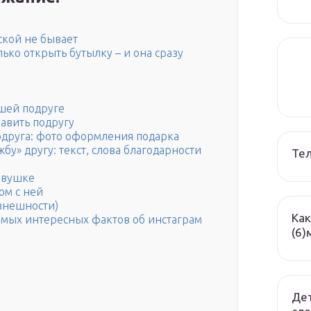
ской не бывает
лько открыть бутылку – и она сразу
чшей подруге
авить подругу
одруга: фото оформления подарка
жбу» другу: текст, слова благодарности
Те
девушке
ом с ней
внешности)
Как
самых интересных фактов об инстаграм
(6)
Дет