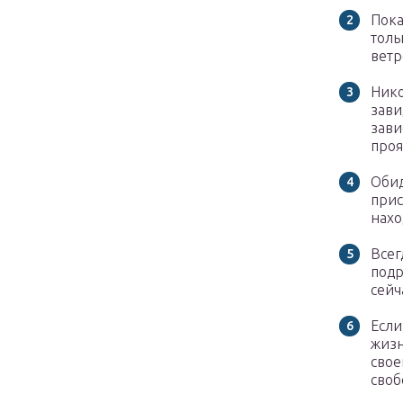
Пока
толь
ветр
Нико
зави
зави
проя
Обид
прис
нахо
Всег
подр
сейч
Если
жизн
свое
своб