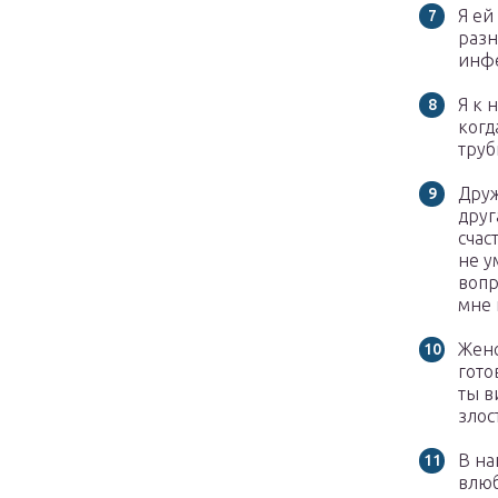
Я ей
разн
инф
Я к 
когд
труб
Друж
друг
счас
не у
вопр
мне 
Женс
гото
ты в
злос
В на
влюб