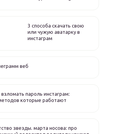
3 способа скачать свою
или чужую аватарку в
инстаграм
леграмм веб
 взломать пароль инстаграм:
методов которые работают
ство звезды. марта носова: про