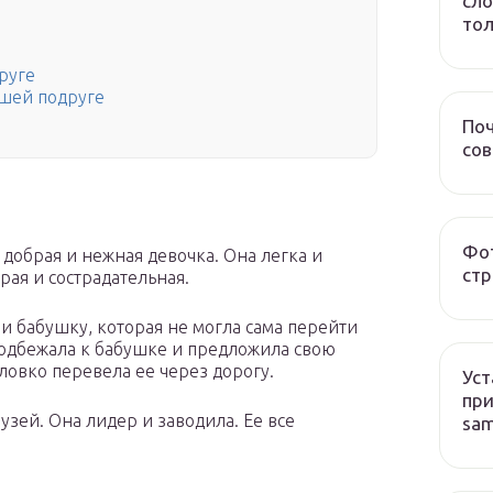
сло
тол
руге
чшей подруге
Поч
со
Фот
добрая и нежная девочка. Она легка и
стр
рая и сострадательная.
и бабушку, которая не могла сама перейти
 подбежала к бабушке и предложила свою
ловко перевела ее через дорогу.
Уст
при
узей. Она лидер и заводила. Ее все
sa