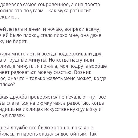
 доверяла самое сокровенное, а она просто
осило это по углам – как муха разносит
екцию…
ней летела и днем, и ночью, вопреки всему,
а ей было плохо,, стало плохо мне, она даже
ку не берет.
или много лет, и всегда поддерживали друг
а в трудные минуты. Но когда наступили
тливые минуты, я поняла, моя подруга вообще
меет радоваться моему счастью. Возник
ос, она что – только жалеть меня может, когда
плохо?
кая дружба проверяется не печалью – тут все
вы слететься на рюмку чая, а радостью, когда
идишь на их лицах искусственную улыбку и
ть в глазах.
шей дружбе все было хорошо, пока я не
илась, и парень оказался достойным. Так