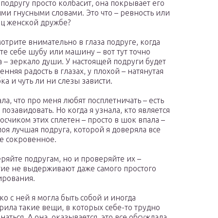
подругу просто колбасит, она покрывает его
ми гнусными словами. Это что – ревность или
ц женской дружбе?
отрите внимательно в глаза подруге, когда
те себе шубу или машину – вот тут точно
а – зеркало души. У настоящей подруги будет
енняя радость в глазах, у плохой – натянутая
ка и чуть ли ни слезы зависти.
ала, что про меня любят посплетничать – есть
 позавидовать. Но когда я узнала, кто является
осчиком этих сплетен – просто в шок впала –
моя лучшая подруга, которой я доверяла все
е сокровенное.
ряйте подругам, но и проверяйте их –
ие не выдерживают даже самого простого
ирования.
ко с ней я могла быть собой и иногда
рила такие вещи, в которых себе-то трудно
наться. А она, оказывается, это все обсуждала