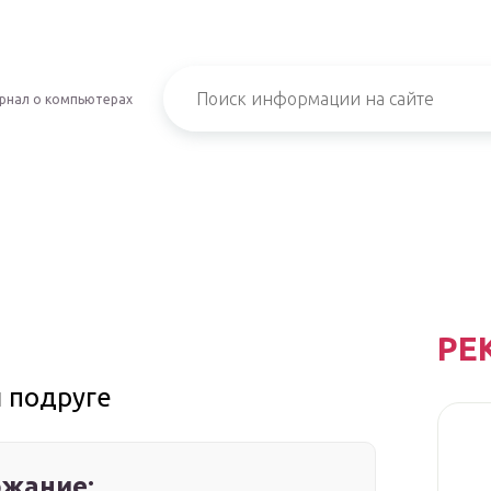
рнал о компьютерах
РЕ
 подруге
жание: