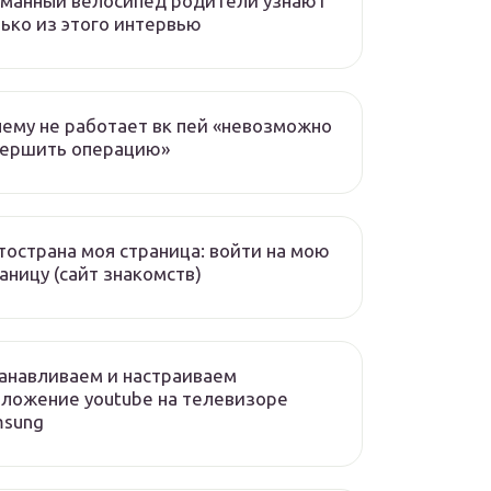
манный велосипед родители узнают
ько из этого интервью
ему не работает вк пей «невозможно
вершить операцию»
острана моя страница: войти на мою
аницу (сайт знакомств)
анавливаем и настраиваем
ложение youtube на телевизоре
msung