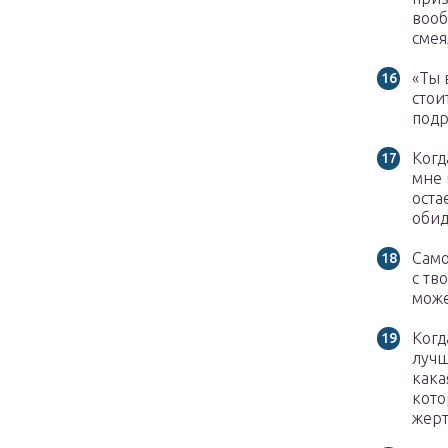
вооб
смея
«Ты 
стои
подр
Когд
мне 
оста
обид
Само
с тв
може
Когд
лучш
кака
кото
жерт