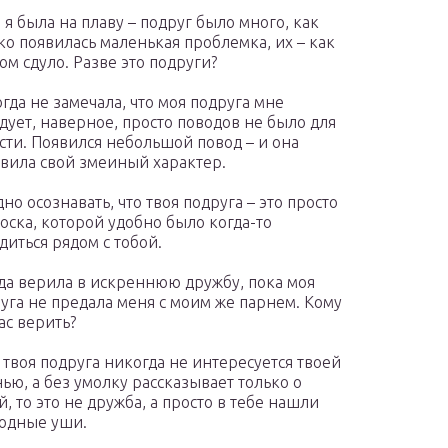
 я была на плаву – подруг было много, как
ко появилась маленькая проблемка, их – как
ом сдуло. Разве это подруги?
гда не замечала, что моя подруга мне
дует, наверное, просто поводов не было для
сти. Появился небольшой повод – и она
вила свой змеиный характер.
но осознавать, что твоя подруга – это просто
оска, которой удобно было когда-то
диться рядом с тобой.
да верила в искреннюю дружбу, пока моя
уга не предала меня с моим же парнем. Кому
ас верить?
 твоя подруга никогда не интересуется твоей
ью, а без умолку рассказывает только о
й, то это не дружба, а просто в тебе нашли
одные уши.