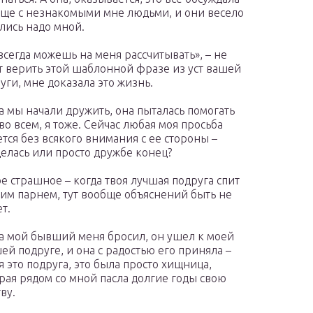
ще с незнакомыми мне людьми, и они весело
лись надо мной.
всегда можешь на меня рассчитывать», – не
т верить этой шаблонной фразе из уст вашей
уги, мне доказала это жизнь.
а мы начали дружить, она пыталась помогать
во всем, я тоже. Сейчас любая моя просьба
ется без всякого внимания с ее стороны –
елась или просто дружбе конец?
е страшное – когда твоя лучшая подруга спит
оим парнем, тут вообще объяснений быть не
т.
а мой бывший меня бросил, он ушел к моей
ей подруге, и она с радостью его приняла –
я это подруга, это была просто хищница,
рая рядом со мной пасла долгие годы свою
ву.