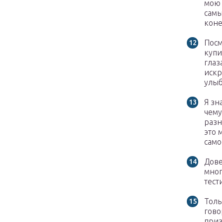
мою 
самы
коне
Посм
купи
глаз
искр
улыб
Я зн
чему
разн
это 
само
Дове
мног
тест
Толь
гово
приз