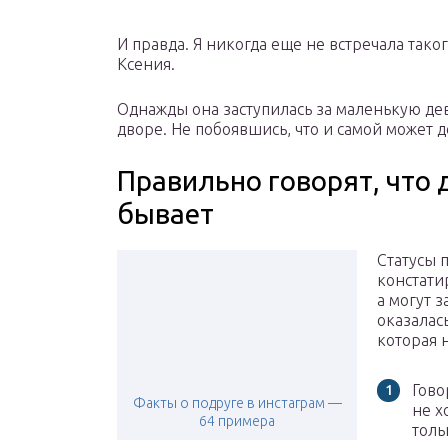
И правда. Я никогда еще не встречала тако
Ксения.
Однажды она заступилась за маленькую де
дворе. Не побоявшись, что и самой может до
Правильно говорят, что
бывает
Статусы 
констатир
а могут з
оказалась
которая 
Гово
Факты о подруге в инстаграм —
не х
64 примера
толь